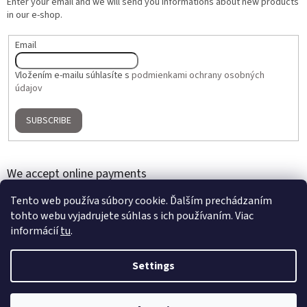
Enter your email and we will send you informations about new products
in our e-shop.
Email
Vložením e-mailu súhlasíte s
podmienkami ochrany osobných
údajov
SUBSCRIBE
We accept online payments
Tento web používa súbory cookie. Ďalším prechádzaním
tohto webu vyjadrujete súhlas s ich používaním. Viac
informácií
tu
.
Settings
Created by Shoptet