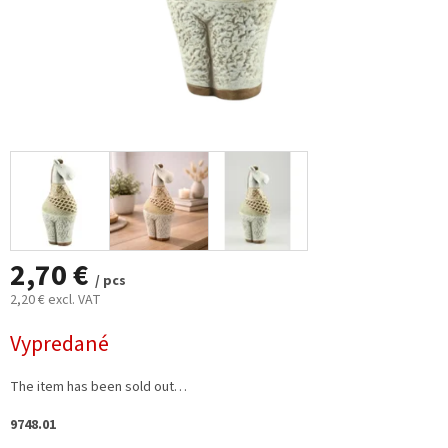
2,70 €
/ pcs
2,20 € excl. VAT
Measure
Vypredané
price:
The item has been sold out…
9748.01