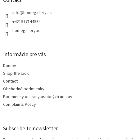
t
Contact
e
r
info
@
homegallery.sk
+421917144984
homegallerypd
Informácie pre vás
Domov
Shop the look
Contact
Obchodné podmienky
Podmienky ochrany osobných údajov
Complaints Policy
Subscribe to newsletter