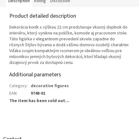
Description
Rating
Discussion
Product detailed description
Dekorácia koník s výškou 22 cm predstavuje vkusný doplnok do
interiéru, ktorý vynikne na poličke, komode aj pracovnom stole.
Táto figúrka v elegantnom prevedení skvele zapadne do
rôznych štýlov bývania a dodá vášmu domovu osobitý charakter.
Vďaka svojim kompaktným rozmerom je ideálnou voľbou pre
milovníkov jemných bytových dekorácií, ktorí hľadajú vkusný
dizajnový prvok za dostupnú cenu.
Additional parameters
Category
:
decorative figures
EAN
:
9748-01
The item has been sold out…
F
o
o