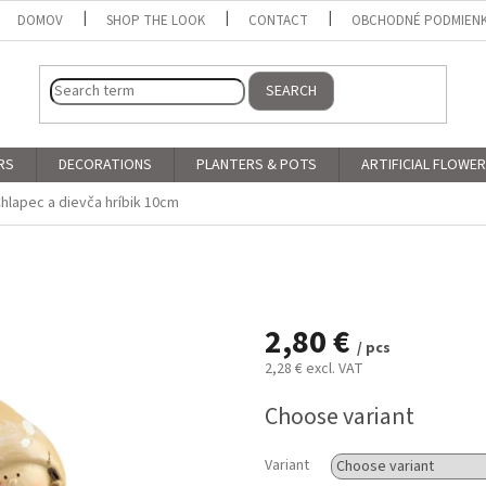
DOMOV
SHOP THE LOOK
CONTACT
OBCHODNÉ PODMIEN
SEARCH
RS
DECORATIONS
PLANTERS & POTS
ARTIFICIAL FLOWE
hlapec a dievča hríbik 10cm
2,80 €
/ pcs
2,28 € excl. VAT
Measure
Choose variant
price:
Variant