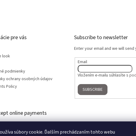
ácie pre vás
Subscribe to newsletter
Enter your email and we will send
e look
Email
né podmienky
Vložením e-mailu súhlasíte s
pod
ky ochrany osobných údajov
ts Policy
SUBSCRIBE
ept online payments
oužíva súbory cookie. Ďalším prechádzaním tohto webu