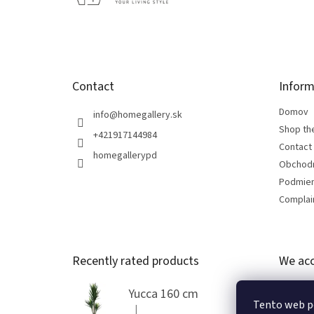
t
e
r
Contact
Inform
Domov
info
@
homegallery.sk
Shop th
+421917144984
Contact
homegallerypd
Obchod
Podmien
Complain
Recently rated products
We acc
Yucca 160 cm
Tento web p
|
The product rating is 5 out of 5 stars.