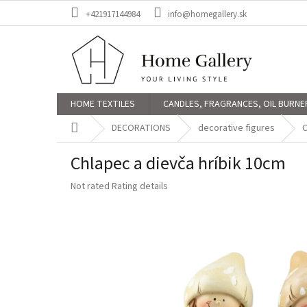
Skip
+421917144984
info@homegallery.sk
to
content
HOME TEXTILES
CANDLES, FRAGRANCES, OIL BURNE
Home
DECORATIONS
decorative figures
C
Chlapec a dievča hríbik 10cm
The
Not rated
Rating details
average
product
rating
is
0,0
out
of
5
stars.