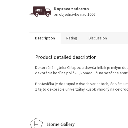
Doprava zadarmo
pri objednávke nad 100€
Description
Rating
Discussion
Product detailed description
Dekoračná figúrka Chlapec a dievča hríbik je milým d
dekorácia hodí na poličku, komodu či na sezónne ara
Postavička je dostupná v dvoch variantoch, čo vám um
z tejto dekorácie univerzálny kúsok vhodný na celoro
F
o
o