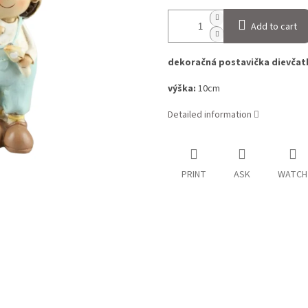
Add to cart
dekoračná postavička dievčatk
výška:
10cm
Detailed information
PRINT
ASK
WATCH