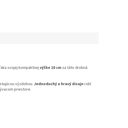
Vďaka svojej kompaktnej
výške 10 cm
sa táto drobná
xistujúcou výzdobou.
Jednoduchý a hravý dizajn
robí
bývacom priestore.