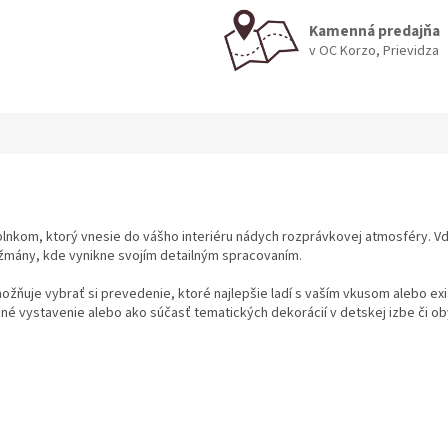
Kamenná predajňa
v OC Korzo, Prievidza
oplnkom, ktorý vnesie do vášho interiéru nádych rozprávkovej atmosféry. 
nžmány, kde vynikne svojím detailným spracovaním.
ožňuje vybrať si prevedenie, ktoré najlepšie ladí s vaším vkusom alebo e
čné vystavenie alebo ako súčasť tematických dekorácií v detskej izbe či o