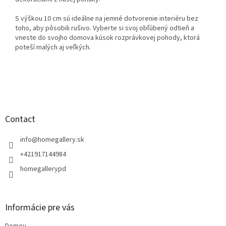
S výškou 10 cm sú ideálne na jemné dotvorenie interiéru bez
toho, aby pôsobili rušivo. Vyberte si svoj obľúbený odtieň a
vneste do svojho domova kúsok rozprávkovej pohody, ktorá
poteší malých aj veľkých.
F
o
o
t
Contact
e
r
info
@
homegallery.sk
+421917144984
homegallerypd
Informácie pre vás