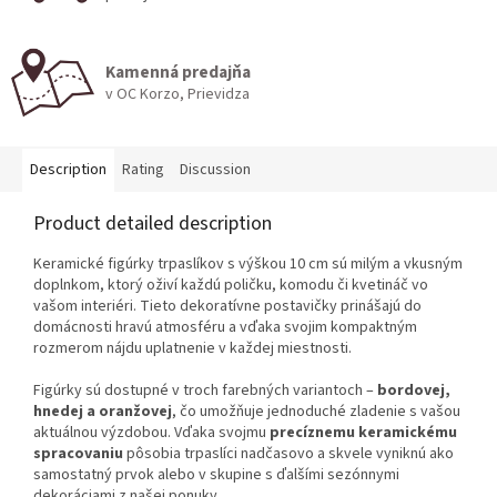
Kamenná predajňa
v OC Korzo, Prievidza
Description
Rating
Discussion
Product detailed description
Keramické figúrky trpaslíkov s výškou 10 cm sú milým a vkusným
doplnkom, ktorý oživí každú poličku, komodu či kvetináč vo
vašom interiéri. Tieto dekoratívne postavičky prinášajú do
domácnosti hravú atmosféru a vďaka svojim kompaktným
rozmerom nájdu uplatnenie v každej miestnosti.
Figúrky sú dostupné v troch farebných variantoch –
bordovej,
hnedej a oranžovej
, čo umožňuje jednoduché zladenie s vašou
aktuálnou výzdobou. Vďaka svojmu
precíznemu keramickému
spracovaniu
pôsobia trpaslíci nadčasovo a skvele vyniknú ako
samostatný prvok alebo v skupine s ďalšími sezónnymi
dekoráciami z našej ponuky.