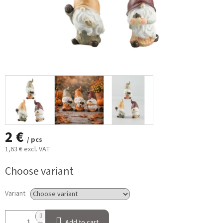
2 €
/ pcs
1,63 € excl. VAT
Measure
Choose variant
price:
Variant
Add to cart