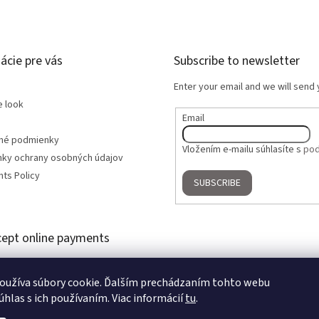
ácie pre vás
Subscribe to newsletter
Enter your email and we will send
e look
Email
né podmienky
Vložením e-mailu súhlasíte s
pod
ky ochrany osobných údajov
ts Policy
SUBSCRIBE
ept online payments
oužíva súbory cookie. Ďalším prechádzaním tohto webu
úhlas s ich používaním. Viac informácií
tu
.