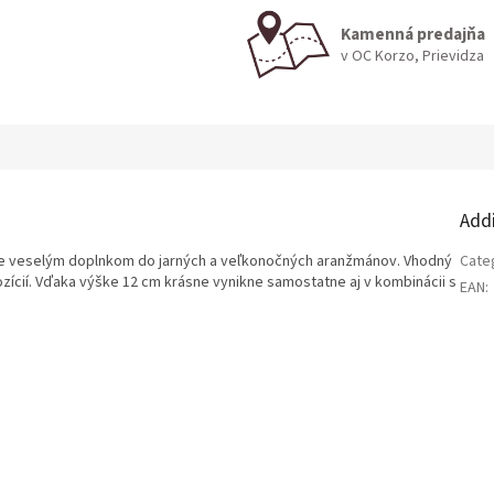
Kamenná predajňa
v OC Korzo, Prievidza
Add
je veselým doplnkom do jarných a veľkonočných aranžmánov. Vhodný
Cate
zícií. Vďaka výške 12 cm krásne vynikne samostatne aj v kombinácii s
EAN
: