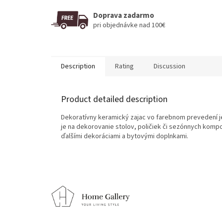
Doprava zadarmo
pri objednávke nad 100€
Description
Rating
Discussion
Product detailed description
Dekoratívny keramický zajac vo farebnom prevedení 
je na dekorovanie stolov, poličiek či sezónnych kompo
ďalšími dekoráciami a bytovými doplnkami.
F
o
o
t
e