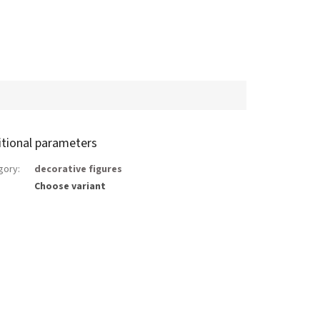
itional parameters
gory
:
decorative figures
Choose variant