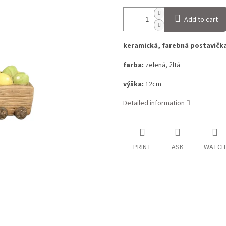
Add to cart
keramická, farebná postavička
farba:
zelená, žltá
výška:
12cm
Detailed information
PRINT
ASK
WATCH