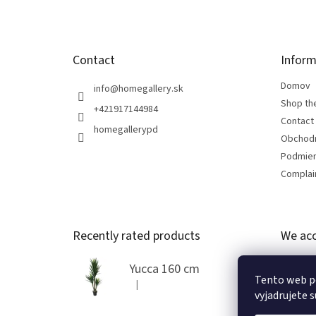
r
Contact
Inform
Domov
info
@
homegallery.sk
Shop th
+421917144984
Contact
homegallerypd
Obchod
Podmien
Complain
Recently rated products
We acc
Yucca 160 cm
Tento web p
|
The product rating is 5 out of 5 stars.
vyjadrujete s