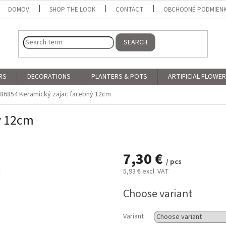
DOMOV
SHOP THE LOOK
CONTACT
OBCHODNÉ PODMIEN
SEARCH
RS
DECORATIONS
PLANTERS & POTS
ARTIFICIAL FLOWE
86854 Keramický zajac farebný 12cm
ý 12cm
7,30 €
/ pcs
5,93 € excl. VAT
Measure
Choose variant
price:
Variant