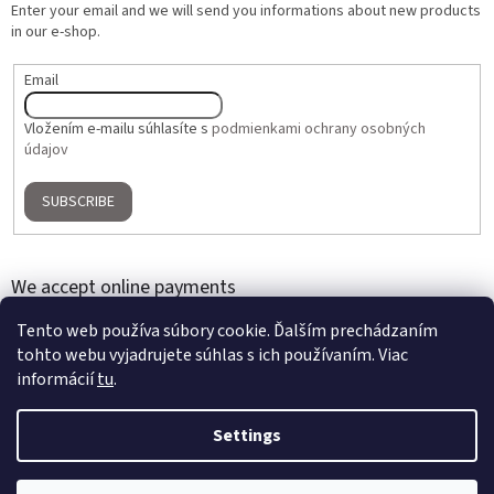
Enter your email and we will send you informations about new products
in our e-shop.
Email
Vložením e-mailu súhlasíte s
podmienkami ochrany osobných
údajov
SUBSCRIBE
We accept online payments
Tento web používa súbory cookie. Ďalším prechádzaním
tohto webu vyjadrujete súhlas s ich používaním. Viac
informácií
tu
.
Settings
Created by Shoptet