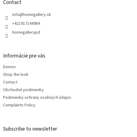
t
Contact
e
r
info
@
homegallery.sk
+421917144984
homegallerypd
Informácie pre vás
Domov
Shop the look
Contact
Obchodné podmienky
Podmienky ochrany osobných údajov
Complaints Policy
Subscribe to newsletter