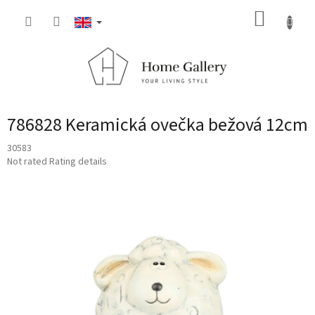
Skip
SHOPP
to
content
CART
786828 Keramická ovečka bežová 12cm
30583
The
Not rated
Rating details
average
product
rating
is
0,0
out
of
5
stars.