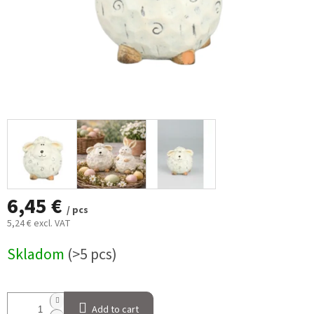
6,45 €
/ pcs
5,24 € excl. VAT
Measure
Skladom
(>5 pcs)
price:
Add to cart