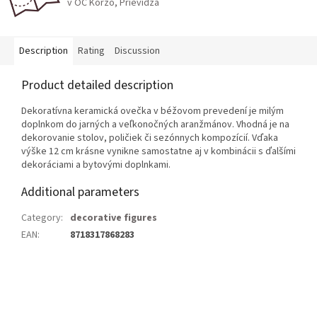
v OC Korzo, Prievidza
Description
Rating
Discussion
Product detailed description
Dekoratívna keramická ovečka v béžovom prevedení je milým
doplnkom do jarných a veľkonočných aranžmánov. Vhodná je na
dekorovanie stolov, poličiek či sezónnych kompozícií. Vďaka
výške 12 cm krásne vynikne samostatne aj v kombinácii s ďalšími
dekoráciami a bytovými doplnkami.
Additional parameters
Category
:
decorative figures
EAN
:
8718317868283
F
o
o