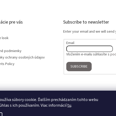
ácie pre vás
Subscribe to newsletter
Enter your email and we will send
e look
Email
né podmienky
Vložením e-mailu súhlasíte s
pod
ky ochrany osobných údajov
ts Policy
SUBSCRIBE
oužíva súbory cookie. Ďalším prechádzaním tohto webu
úhlas s ich používaním. Viac informácií
tu
.