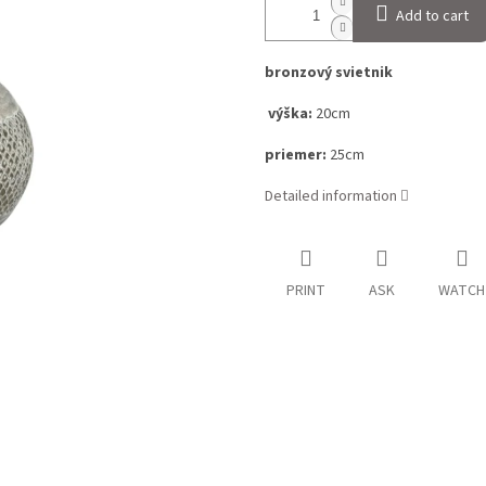
Add to cart
bronzový svietnik
výška:
20
cm
priemer:
25
cm
Detailed information
PRINT
ASK
WATCH