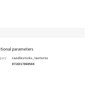
itional parameters
gory
:
candlesticks, lanterns
8718317860584