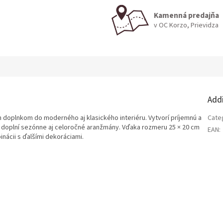
Kamenná predajňa
v OC Korzo, Prievidza
Add
 doplnkom do moderného aj klasického interiéru. Vytvorí príjemnú a
Cate
e doplní sezónne aj celoročné aranžmány. Vďaka rozmeru 25 × 20 cm
EAN
:
nácii s ďalšími dekoráciami.