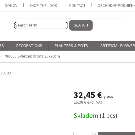
DOMOV
SHOP THE LOOK
CONTACT
OBCHODNÉ PODMIEN
SEARCH
RS
DECORATIONS
PLANTERS & POTS
ARTIFICIAL FLOWE
786058 Svietnik bronz 25x20cm
30309
32,45 €
/ pcs
26,38 € excl. VAT
Measure
Skladom
(1 pcs)
price: