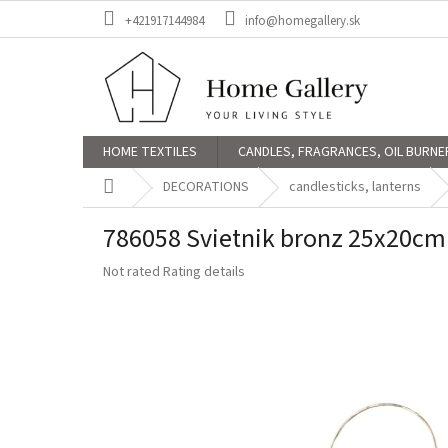
Skip
+421917144984
info@homegallery.sk
to
content
HOME TEXTILES
CANDLES, FRAGRANCES, OIL BURNE
Home
DECORATIONS
candlesticks, lanterns
786058 Svietnik bronz 25x20cm
The
Not rated
Rating details
average
product
rating
is
0,0
out
of
5
stars.