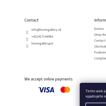
r
Contact
Inform
Domov
info
@
homegallery.sk
Shop th
+421917144984
Contact
homegallerypd
Obchod
Podmien
Complain
We accept online payments
Tento web p
vyjadrujete s