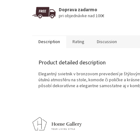
Doprava zadarmo
pri objednávke nad 100€
Description
Rating
Discussion
Product detailed description
Elegantný svietnik v bronzovom prevedení je štýlovým
útulnú atmosféru na stole, komode či poličke a krásn
pôsobí dekoratívne a elegantne samostatne aj v kombi
F
o
o
t
e