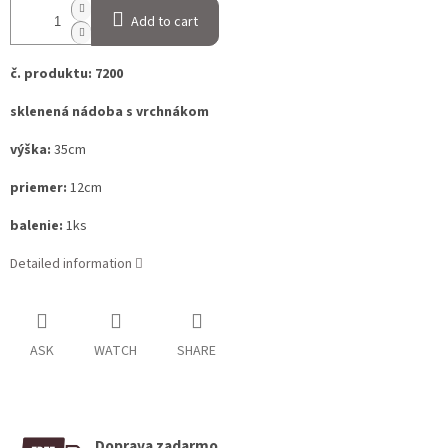
Add to cart
č. produktu: 7200
sklenená nádoba s vrchnákom
výška:
35cm
priemer:
12cm
balenie:
1ks
Detailed information
ASK
WATCH
SHARE
Doprava zadarmo