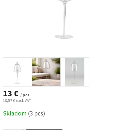
13 €
/ pcs
10,57 € excl. VAT
Measure
Skladom
(3 pcs)
price: