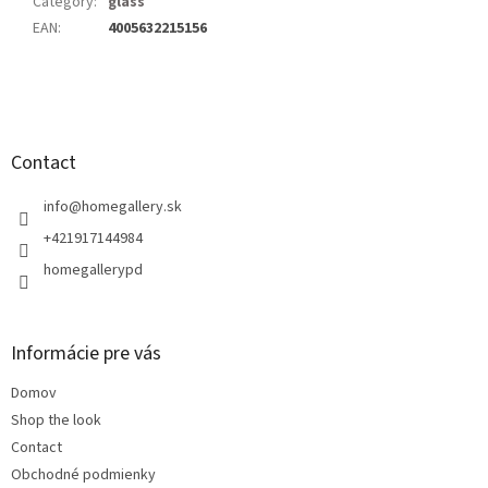
Category
:
glass
EAN
:
4005632215156
F
o
o
t
Contact
e
r
info
@
homegallery.sk
+421917144984
homegallerypd
Informácie pre vás
Domov
Shop the look
Contact
Obchodné podmienky