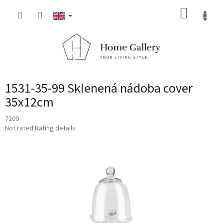
Skip
SHOPP
to
content
CART
1531-35-99 Sklenená nádoba cover
35x12cm
7200
The
Not rated
Rating details
average
product
rating
is
0,0
out
of
5
stars.