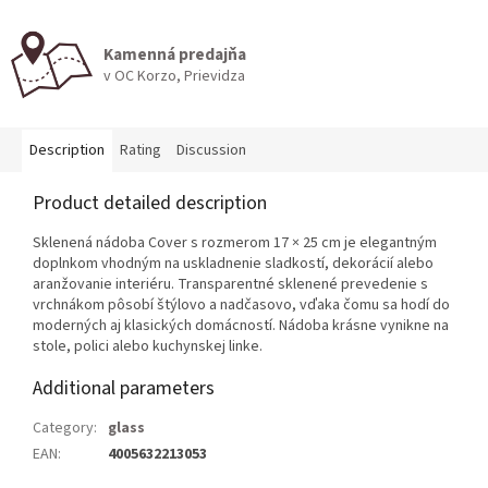
Kamenná predajňa
v OC Korzo, Prievidza
Description
Rating
Discussion
Product detailed description
Sklenená nádoba Cover s rozmerom 17 × 25 cm je elegantným
doplnkom vhodným na uskladnenie sladkostí, dekorácií alebo
aranžovanie interiéru. Transparentné sklenené prevedenie s
vrchnákom pôsobí štýlovo a nadčasovo, vďaka čomu sa hodí do
moderných aj klasických domácností. Nádoba krásne vynikne na
stole, polici alebo kuchynskej linke.
Additional parameters
Category
:
glass
EAN
:
4005632213053