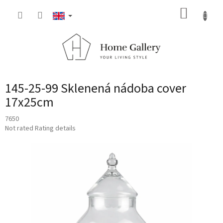
Skip
SHOPP
to
content
CART
145-25-99 Sklenená nádoba cover
17x25cm
7650
The
Not rated
Rating details
average
product
rating
is
0,0
out
of
5
stars.