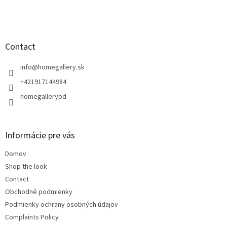
F
o
o
t
Contact
e
r
info
@
homegallery.sk
+421917144984
homegallerypd
Informácie pre vás
Domov
Shop the look
Contact
Obchodné podmienky
Podmienky ochrany osobných údajov
Complaints Policy