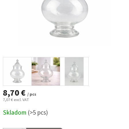
8,70 €
/ pcs
7,07 € excl. VAT
Measure
Skladom
(>5 pcs)
price: