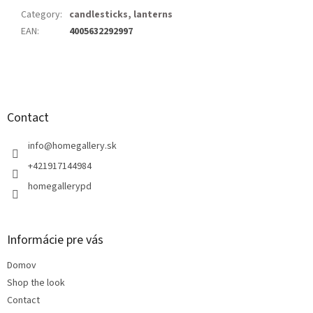
Category
:
candlesticks, lanterns
EAN
:
4005632292997
F
o
o
t
Contact
e
r
info
@
homegallery.sk
+421917144984
homegallerypd
Informácie pre vás
Domov
Shop the look
Contact