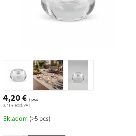
4,20 €
/ pcs
3,41 € excl. VAT
Measure
Skladom
(>5 pcs)
price: