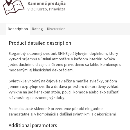
Kamenná predajňa
v OC Korzo, Prievidza
Description
Rating
Discussion
Product detailed description
Elegantný sklenený svietnik SHINE je štýlovým doplnkom, ktorý
vytvorí príjemnú a útulnú atmosféru v každom interiéri. Vďaka
jednoduchému dizajnu a číremu prevedeniu sa ľahko kombinuje s
modernými aj klasickými dekoráciami.
Svietnik je vhodný na čajové sviečky a menšie sviečky, pričom
jemne rozptyľuje svetlo a dodáva priestoru dekoratívny vzhľad.
Vynikne na jedálenskom stole, polici, komode alebo ako súčasť
slávnostnej a sezónnej výzdoby.
Minimalistické sklenené prevedenie pôsobí elegantne
samostatne aj v kombinácii s ďalšími svietnikmi a dekoráciami.
Additional parameters