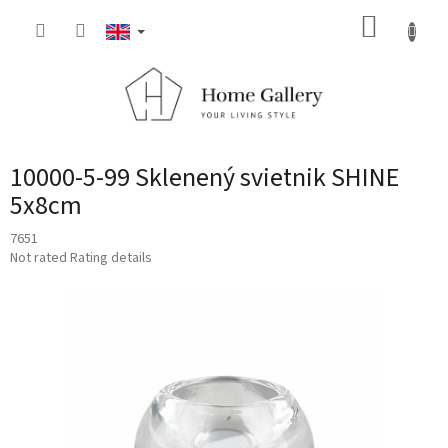
Skip
SHOPP
to
content
CART
10000-5-99 Sklenený svietnik SHINE
5x8cm
7651
The
Not rated
Rating details
average
product
rating
is
0,0
out
of
5
stars.