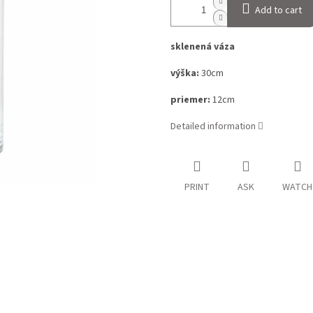
Add to cart
sklenená váza
výška:
30cm
priemer:
12cm
Detailed information
PRINT
ASK
WATCH