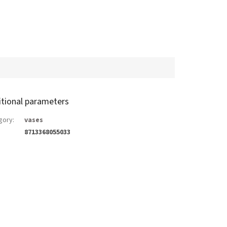
itional parameters
gory
:
vases
8713368055033