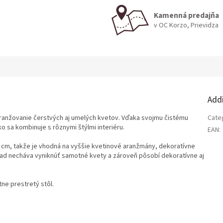
Kamenná predajňa
v OC Korzo, Prievidza
Add
ranžovanie čerstvých aj umelých kvetov. Vďaka svojmu čistému
Cate
 sa kombinuje s rôznymi štýlmi interiéru.
EAN
:
 cm, takže je vhodná na vyššie kvetinové aranžmány, dekoratívne
ľad necháva vyniknúť samotné kvety a zároveň pôsobí dekoratívne aj
tne prestretý stôl.