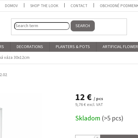
DOMOV
SHOP THE LOOK
CONTACT
OBCHODNÉ PODMIEN
SEARCH
RS
DECORATIONS
PLANTERS & POTS
ARTIFICIAL FLOWE
ná váza 30x12cm
2.02
12 €
/ pcs
9,76 € excl. VAT
Measure
Skladom
(>5 pcs)
price: