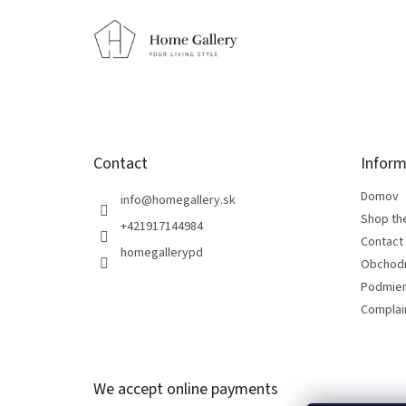
o
o
t
e
r
Contact
Inform
Domov
info
@
homegallery.sk
Shop th
+421917144984
Contact
homegallerypd
Obchod
Podmien
Complain
We accept online payments