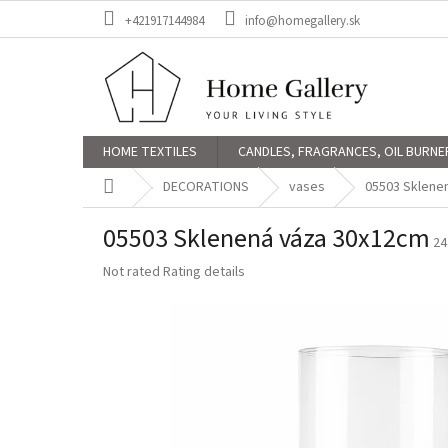
Skip
+421917144984
info@homegallery.sk
to
content
HOME TEXTILES
CANDLES, FRAGRANCES, OIL BURNE
Home
DECORATIONS
vases
05503 Sklene
05503 Sklenená váza 30x12cm
24
The
Not rated
Rating details
average
product
rating
is
0,0
out
of
5
stars.