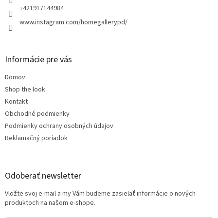
e
+421917144984
www.instagram.com/homegallerypd/
Informácie pre vás
Domov
Shop the look
Kontakt
Obchodné podmienky
Podmienky ochrany osobných údajov
Reklamačný poriadok
Odoberať newsletter
Vložte svoj e-mail a my Vám budeme zasielať informácie o nových
produktoch na našom e-shope.