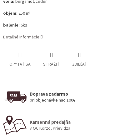
vôňa:
bergamot/ceder
objem:
250 ml
balenie:
6ks
Detailné informácie
OPÝTAŤ SA
STRÁŽIŤ
ZDIEĽAŤ
Doprava zadarmo
pri objednávke nad 100€
Kamenná predajňa
v OC Korzo, Prievidza