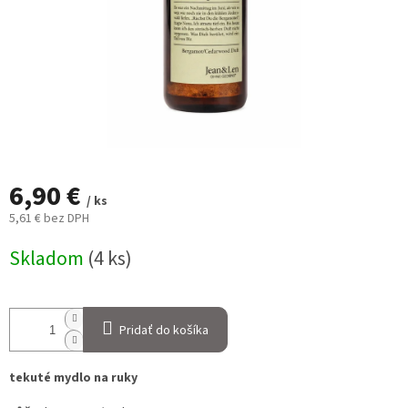
6,90 €
/ ks
5,61 € bez DPH
Jednotková
Skladom
(4 ks)
cena:
Pridať do košíka
tekuté mydlo na ruky