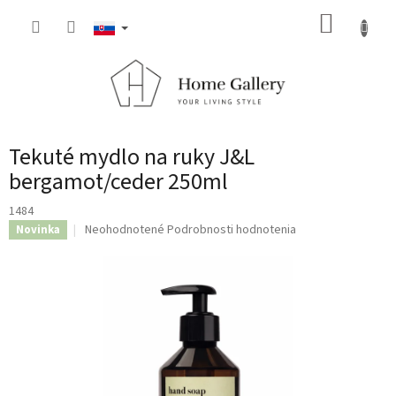
Prejsť
NÁKUP
na
obsah
KOŠÍK
Tekuté mydlo na ruky J&L
bergamot/ceder 250ml
1484
Priemerné
Neohodnotené
Podrobnosti hodnotenia
Novinka
hodnotenie
produktu
je
0,0
z
5
hviezdičiek.