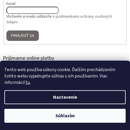
Email
Vložením e-mailu súhlasíte s
podmienkami ochrany osobných
údajov
PRIHLÁSIŤ SA
Prijímame online platby
Tento web používa súbory cookie. Ďalším prechádzaním
tohto webu vyjadrujete súhlas s ich používaním. Viac
informácií
tu
.
Nastavenie
Vytvoril Shoptet
2 + 1 ZADARMO na umelé kvety a aranžmány | Nakúpte 3 produkty,
Súhlasím
Copyright 2026
Home Gallery
. Všetky práva vyhradené.
najlacnejší je zdarma | Platí do 31. 8. 2026.