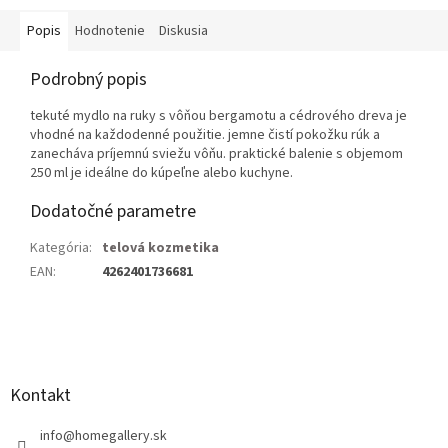
Popis
Hodnotenie
Diskusia
Podrobný popis
tekuté mydlo na ruky s vôňou bergamotu a cédrového dreva je
vhodné na každodenné použitie. jemne čistí pokožku rúk a
zanecháva príjemnú sviežu vôňu. praktické balenie s objemom
250 ml je ideálne do kúpeľne alebo kuchyne.
Dodatočné parametre
Kategória
:
telová kozmetika
EAN
:
4262401736681
Z
á
p
ä
Kontakt
t
i
info
@
homegallery.sk