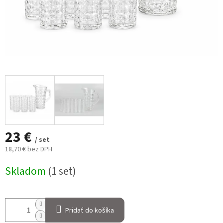
23 €
/ set
18,70 € bez DPH
Jednotková
Skladom
(1 set)
cena:
Pridať do košíka