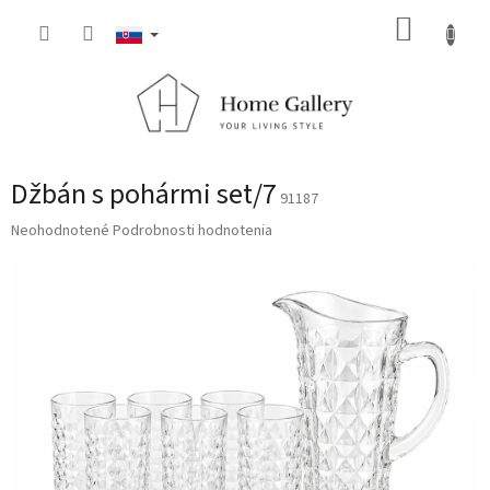
Prejsť
NÁKUP
na
obsah
KOŠÍK
Džbán s pohármi set/7
91187
Priemerné
Neohodnotené
Podrobnosti hodnotenia
hodnotenie
produktu
je
0,0
z
5
hviezdičiek.