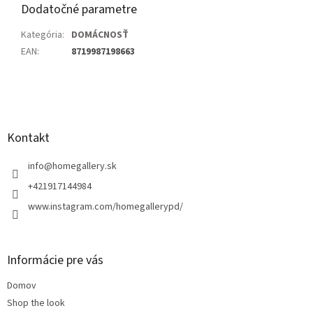
Dodatočné parametre
Kategória
:
DOMÁCNOSŤ
EAN
:
8719987198663
Z
á
p
ä
Kontakt
t
i
info
@
homegallery.sk
e
+421917144984
www.instagram.com/homegallerypd/
Informácie pre vás
Domov
Shop the look