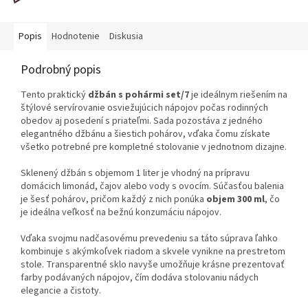
Popis
Hodnotenie
Diskusia
Podrobný popis
Tento praktický
džbán s pohármi set/7
je ideálnym riešením na
štýlové servírovanie osviežujúcich nápojov počas rodinných
obedov aj posedení s priateľmi. Sada pozostáva z jedného
elegantného džbánu a šiestich pohárov, vďaka čomu získate
všetko potrebné pre kompletné stolovanie v jednotnom dizajne.
Sklenený džbán s objemom 1 liter je vhodný na prípravu
domácich limonád, čajov alebo vody s ovocím. Súčasťou balenia
je šesť pohárov, pričom každý z nich ponúka
objem 300 ml
, čo
je ideálna veľkosť na bežnú konzumáciu nápojov.
Vďaka svojmu nadčasovému prevedeniu sa táto súprava ľahko
kombinuje s akýmkoľvek riadom a skvele vynikne na prestretom
stole. Transparentné sklo navyše umožňuje krásne prezentovať
farby podávaných nápojov, čím dodáva stolovaniu nádych
elegancie a čistoty.