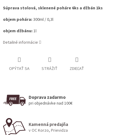
Súprava stolová, sklenené poháre 6ks a džbán 1ks
objem pohára:
300ml / 0,3l
objem džbánu:
1l
Detailné informácie
OPÝTAŤ SA
STRÁŽIŤ
ZDIEĽAŤ
Doprava zadarmo
pri objednávke nad 100€
Kamenná predajňa
v OC Korzo, Prievidza