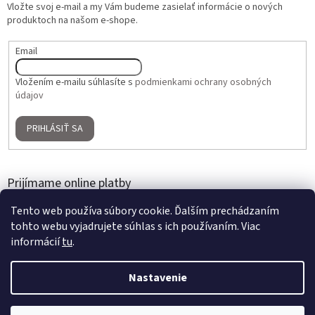
Vložte svoj e-mail a my Vám budeme zasielať informácie o nových
produktoch na našom e-shope.
Email
Vložením e-mailu súhlasíte s
podmienkami ochrany osobných
údajov
PRIHLÁSIŤ SA
Prijímame online platby
Tento web používa súbory cookie. Ďalším prechádzaním
tohto webu vyjadrujete súhlas s ich používaním. Viac
informácií
tu
.
Nastavenie
Vytvoril Shoptet