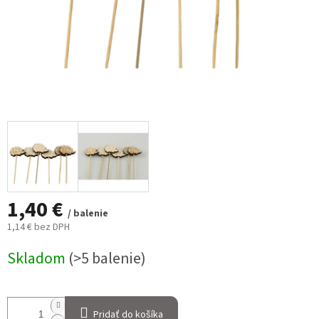
1,40 €
/ balenie
1,14 € bez DPH
Jednotková
Skladom
(>5 balenie)
cena:
Pridať do košíka