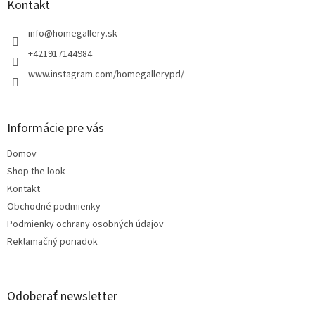
ä
Kontakt
t
i
info
@
homegallery.sk
e
+421917144984
www.instagram.com/homegallerypd/
Informácie pre vás
Domov
Shop the look
Kontakt
Obchodné podmienky
Podmienky ochrany osobných údajov
Reklamačný poriadok
Odoberať newsletter