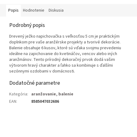
Popis
Hodnotenie
Diskusia
Podrobný popis
Drevený ježko napichovačka s veľkosťou 5 cm je praktickým
doplnkom pre vaše aranžérske projekty a tvorivé dekorácie.
Balenie obsahuje 6 kusov, ktoré sú vďaka svojmu prevedeniu
ideálne na zapichovanie do kvetináčov, vencov alebo iných
aranžmánov. Tento prírodný dekoračný prvok dodá vašim
výtvorom hravý charakter a ľahko sa kombinuje s ďalšími
sezónnymi ozdobami v domácnosti.
Dodatočné parametre
Kategória
:
aranžovanie, balenie
EAN
:
8585047032686
Z
á
p