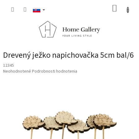
Prejsť
NÁKUP
na
obsah
KOŠÍK
Drevený ježko napichovačka 5cm bal/6
12345
Priemerné
Neohodnotené
Podrobnosti hodnotenia
hodnotenie
produktu
je
0,0
z
5
hviezdičiek.