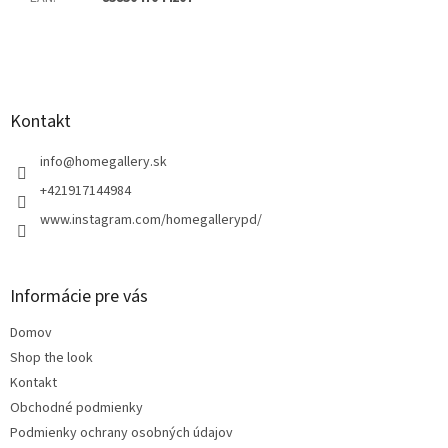
Z
á
p
ä
Kontakt
t
i
info
@
homegallery.sk
e
+421917144984
www.instagram.com/homegallerypd/
Informácie pre vás
Domov
Shop the look
Kontakt
Obchodné podmienky
Podmienky ochrany osobných údajov