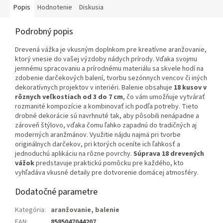
Popis
Hodnotenie
Diskusia
Podrobný popis
Drevená vážka je vkusným doplnkom pre kreatívne aranžovanie,
ktorý vnesie do vašej výzdoby nádych prírody. Vďaka svojmu
jemnému spracovaniu a prírodnému materiálu sa skvele hodí na
zdobenie darčekových balení, tvorbu sezónnych vencov či iných
dekoratívnych projektov v interiéri. Balenie obsahuje
18 kusov v
rôznych veľkostiach od 3 do 7 cm
, čo vám umožňuje vytvárať
rozmanité kompozície a kombinovať ich podľa potreby. Tieto
drobné dekorácie sú navrhnuté tak, aby pôsobili nenápadne a
zároveň štýlovo, vďaka čomu ľahko zapadnú do tradičných aj
moderných aranžmánov. Využitie nájdu najmä pri tvorbe
originálnych darčekov, pri ktorých oceníte ich ľahkosť a
jednoduchú aplikáciu na rôzne povrchy.
Súprava 18 drevených
vážok
predstavuje praktickú pomôcku pre každého, kto
vyhľadáva vkusné detaily pre dotvorenie domácej atmosféry.
Dodatočné parametre
Kategória
:
aranžovanie, balenie
EAN
:
8585047044207