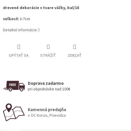
drevené dekorácie v tvare vážky, bal/18
veľkosť:
3-7cm
Detailné informácie
OPÝTAŤ SA
STRÁŽIŤ
ZDIEĽAŤ
Doprava zadarmo
pri objednávke nad 100€
Kamenná predajňa
v OC Korzo, Prievidza