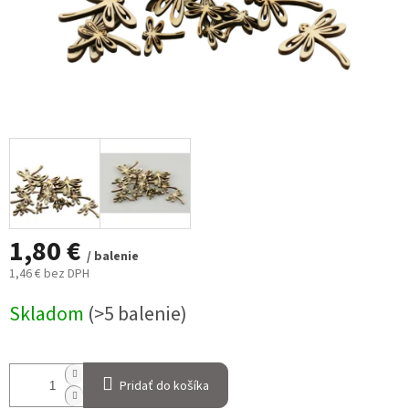
1,80 €
/ balenie
1,46 € bez DPH
Jednotková
Skladom
(>5 balenie)
cena:
Pridať do košíka