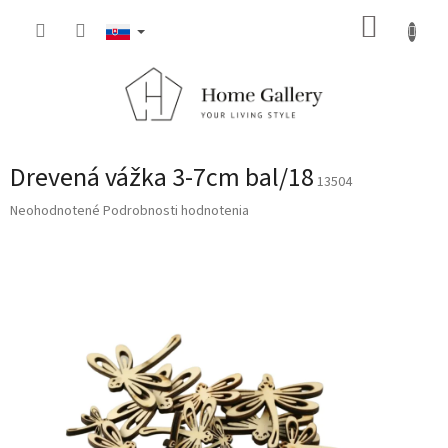
Prejsť
NÁKUP
na
obsah
KOŠÍK
Drevená vážka 3-7cm bal/18
13504
Priemerné
Neohodnotené
Podrobnosti hodnotenia
hodnotenie
produktu
je
0,0
z
5
hviezdičiek.