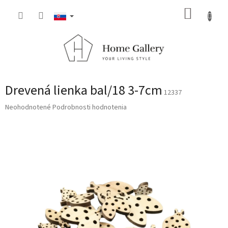
Prejsť
NÁKUP
na
obsah
KOŠÍK
Drevená lienka bal/18 3-7cm
12337
Priemerné
Neohodnotené
Podrobnosti hodnotenia
hodnotenie
produktu
je
0,0
z
5
hviezdičiek.