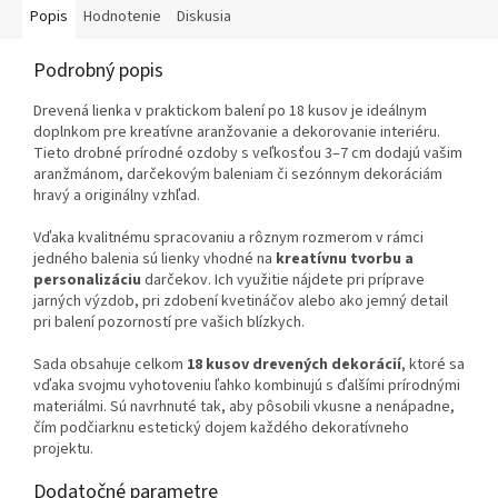
Popis
Hodnotenie
Diskusia
Podrobný popis
Drevená lienka v praktickom balení po 18 kusov je ideálnym
doplnkom pre kreatívne aranžovanie a dekorovanie interiéru.
Tieto drobné prírodné ozdoby s veľkosťou 3–7 cm dodajú vašim
aranžmánom, darčekovým baleniam či sezónnym dekoráciám
hravý a originálny vzhľad.
Vďaka kvalitnému spracovaniu a rôznym rozmerom v rámci
jedného balenia sú lienky vhodné na
kreatívnu tvorbu a
personalizáciu
darčekov. Ich využitie nájdete pri príprave
jarných výzdob, pri zdobení kvetináčov alebo ako jemný detail
pri balení pozorností pre vašich blízkych.
Sada obsahuje celkom
18 kusov drevených dekorácií
, ktoré sa
vďaka svojmu vyhotoveniu ľahko kombinujú s ďalšími prírodnými
materiálmi. Sú navrhnuté tak, aby pôsobili vkusne a nenápadne,
čím podčiarknu estetický dojem každého dekoratívneho
projektu.
Dodatočné parametre