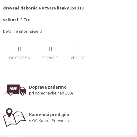
drevené dekorácie v tvare lienky ,bal/18
veľkosť:
3-7cm
Detailné informácie
OPÝTAŤ SA
STRÁŽIŤ
ZDIEĽAŤ
Doprava zadarmo
pri objednávke nad 100€
Kamenná predajňa
v OC Korzo, Prievidza