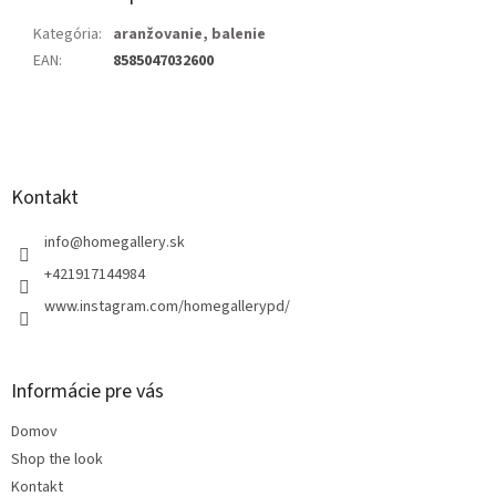
Kategória
:
aranžovanie, balenie
EAN
:
8585047032600
Z
á
p
ä
Kontakt
t
i
info
@
homegallery.sk
e
+421917144984
www.instagram.com/homegallerypd/
Informácie pre vás
Domov
Shop the look
Kontakt