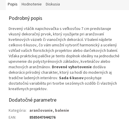
Popis
Hodnotenie
Diskusia
Podrobný popis
Drevený vtáčik napichovačka s veľkosťou 7 cm predstavuje
vkusný dekoračný prvok, ktorý využijete pri aranžovaní
kvetinových väzieb či vianočných dekorácií. V balení nájdete
celkovo 6 kusov, čo vám umožní vytvoriť harmonický a ucelený
vzhľad vašich floristických projektov alebo darčekových balení.
Vďaka praktickej paličke je tento doplnok ideálny na jednoduché
upevnenie do polystyrénových základov, kvetináčov alebo
machových aranžmánov.
Drevené vyhotovenie
dodáva
dekorácii prírodný charakter, ktorý sa hodí do moderných aj
tradične ladených interiérov.
Sada 6 kusov
poskytuje
dostatočnú variabilitu pri tvorbe sezónnych ozdôb či vlastných
kreatívnych projektov.
Dodatočné parametre
Kategória
:
aranžovanie, balenie
EAN
:
8585047044276