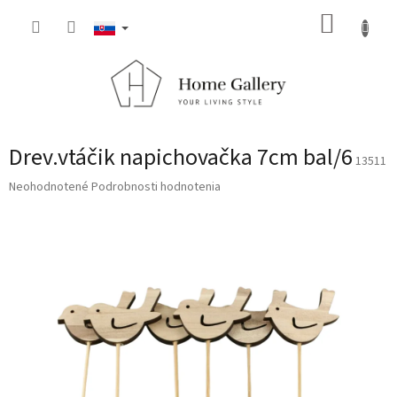
Prejsť
NÁKUP
na
obsah
KOŠÍK
Drev.vtáčik napichovačka 7cm bal/6
13511
Priemerné
Neohodnotené
Podrobnosti hodnotenia
hodnotenie
produktu
je
0,0
z
5
hviezdičiek.