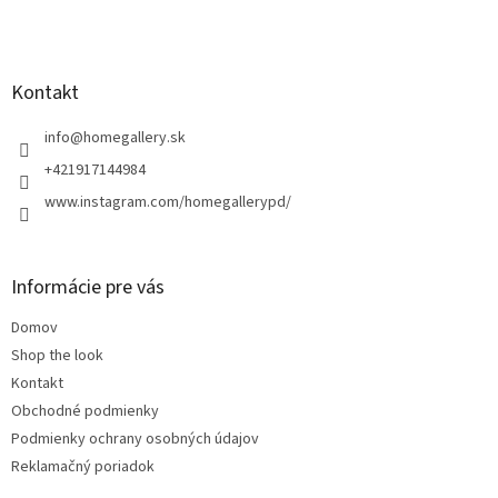
Z
á
p
ä
Kontakt
t
i
info
@
homegallery.sk
e
+421917144984
www.instagram.com/homegallerypd/
Informácie pre vás
Domov
Shop the look
Kontakt
Obchodné podmienky
Podmienky ochrany osobných údajov
Reklamačný poriadok