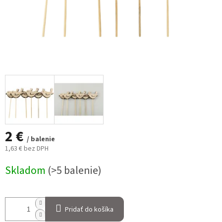
2 €
/ balenie
1,63 € bez DPH
Jednotková
Skladom
(>5 balenie)
cena:
Pridať do košíka