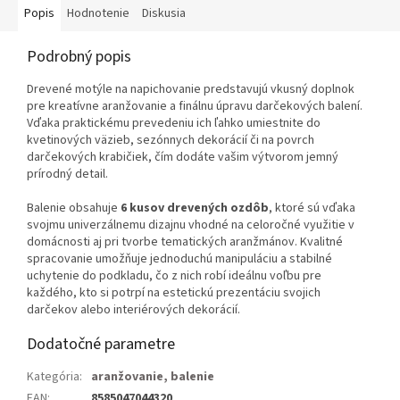
Popis
Hodnotenie
Diskusia
Podrobný popis
Drevené motýle na napichovanie predstavujú vkusný doplnok
pre kreatívne aranžovanie a finálnu úpravu darčekových balení.
Vďaka praktickému prevedeniu ich ľahko umiestnite do
kvetinových väzieb, sezónnych dekorácií či na povrch
darčekových krabičiek, čím dodáte vašim výtvorom jemný
prírodný detail.
Balenie obsahuje
6 kusov drevených ozdôb
, ktoré sú vďaka
svojmu univerzálnemu dizajnu vhodné na celoročné využitie v
domácnosti aj pri tvorbe tematických aranžmánov. Kvalitné
spracovanie umožňuje jednoduchú manipuláciu a stabilné
uchytenie do podkladu, čo z nich robí ideálnu voľbu pre
každého, kto si potrpí na estetickú prezentáciu svojich
darčekov alebo interiérových dekorácií.
Dodatočné parametre
Kategória
:
aranžovanie, balenie
EAN
:
8585047044320