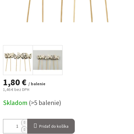
1,80 €
/ balenie
1,46 € bez DPH
Jednotková
Skladom
(>5 balenie)
cena:
Pridať do košíka