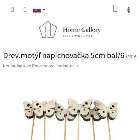
Prejsť
NÁKUP
na
obsah
KOŠÍK
Drev.motýľ napichovačka 5cm bal/6
13516
Priemerné
Neohodnotené
Podrobnosti hodnotenia
hodnotenie
produktu
je
0,0
z
5
hviezdičiek.