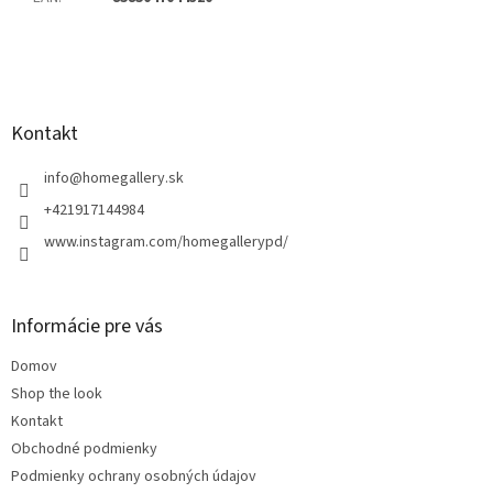
Z
á
p
ä
Kontakt
t
i
info
@
homegallery.sk
e
+421917144984
www.instagram.com/homegallerypd/
Informácie pre vás
Domov
Shop the look
Kontakt
Obchodné podmienky
Podmienky ochrany osobných údajov