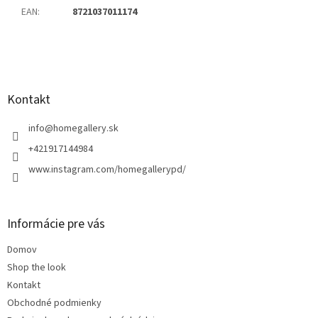
EAN
:
8721037011174
Z
á
p
ä
Kontakt
t
i
info
@
homegallery.sk
e
+421917144984
www.instagram.com/homegallerypd/
Informácie pre vás
Domov
Shop the look
Kontakt
Obchodné podmienky