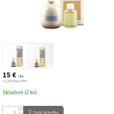
15 €
/ ks
12,20 € bez DPH
Jednotková
Skladom
(2 ks)
cena:
Pridať do košíka