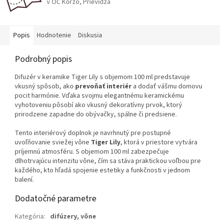
v OC Korzo, Prievidza
Popis
Hodnotenie
Diskusia
Podrobný popis
Difuzér v keramike Tiger Lily s objemom 100 ml predstavuje
vkusný spôsob, ako
prevoňať interiér
a dodať vášmu domovu
pocit harmónie. Vďaka svojmu elegantnému keramickému
vyhotoveniu pôsobí ako vkusný dekoratívny prvok, ktorý
prirodzene zapadne do obývačky, spálne či predsiene.
Tento interiérový doplnok je navrhnutý pre postupné
uvoľňovanie sviežej vône
Tiger Lily
, ktorá v priestore vytvára
príjemnú atmosféru. S objemom 100 ml zabezpečuje
dlhotrvajúcu intenzitu vône, čím sa stáva praktickou voľbou pre
každého, kto hľadá spojenie estetiky a funkčnosti v jednom
balení.
Dodatočné parametre
Kategória
:
difúzery, vône