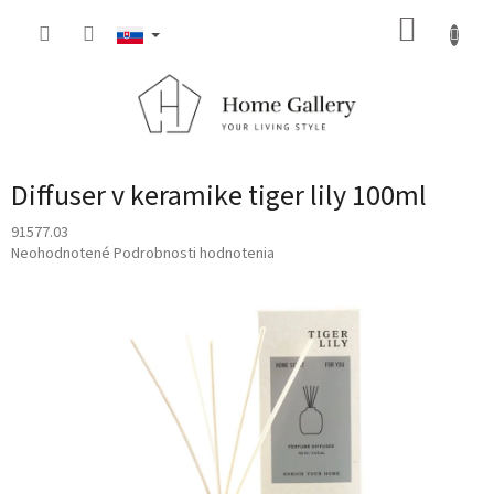
Prejsť
NÁKUP
na
obsah
KOŠÍK
Diffuser v keramike tiger lily 100ml
91577.03
Priemerné
Neohodnotené
Podrobnosti hodnotenia
hodnotenie
produktu
je
0,0
z
5
hviezdičiek.