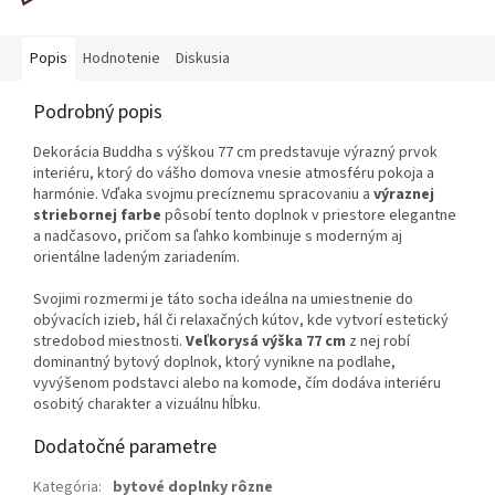
Popis
Hodnotenie
Diskusia
Podrobný popis
Dekorácia Buddha s výškou 77 cm predstavuje výrazný prvok
interiéru, ktorý do vášho domova vnesie atmosféru pokoja a
harmónie. Vďaka svojmu precíznemu spracovaniu a
výraznej
striebornej farbe
pôsobí tento doplnok v priestore elegantne
a nadčasovo, pričom sa ľahko kombinuje s moderným aj
orientálne ladeným zariadením.
Svojimi rozmermi je táto socha ideálna na umiestnenie do
obývacích izieb, hál či relaxačných kútov, kde vytvorí estetický
stredobod miestnosti.
Veľkorysá výška 77 cm
z nej robí
dominantný bytový doplnok, ktorý vynikne na podlahe,
vyvýšenom podstavci alebo na komode, čím dodáva interiéru
osobitý charakter a vizuálnu hĺbku.
Dodatočné parametre
Kategória
:
bytové doplnky rôzne