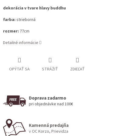
dekorácia v tvare hlavy buddhu
farba:
strieborná
rozmer:
77cm
Detailné informácie
OPÝTAŤ SA
STRÁŽIŤ
ZDIEĽAŤ
Doprava zadarmo
pri objednávke nad 100€
Kamenná predajňa
v OC Korzo, Prievidza