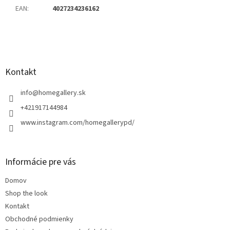
EAN
:
4027234236162
Z
á
p
ä
Kontakt
t
i
info
@
homegallery.sk
e
+421917144984
www.instagram.com/homegallerypd/
Informácie pre vás
Domov
Shop the look
Kontakt
Obchodné podmienky