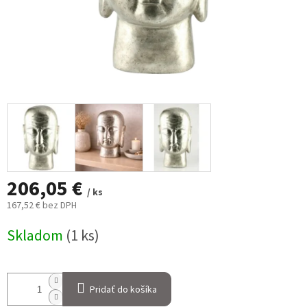
206,05 €
/ ks
167,52 € bez DPH
Jednotková
Skladom
(1 ks)
cena:
Pridať do košíka