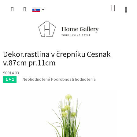
Prejsť
NÁKUP
na
obsah
KOŠÍK
Dekor.rastlina v črepníku Cesnak
v.87cm pr.11cm
90914.03
Priemerné
Neohodnotené
Podrobnosti hodnotenia
2 + 1
hodnotenie
produktu
je
0,0
z
5
hviezdičiek.