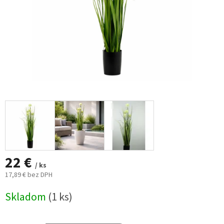
22 €
/ ks
17,89 € bez DPH
Jednotková
Skladom
(1 ks)
cena: