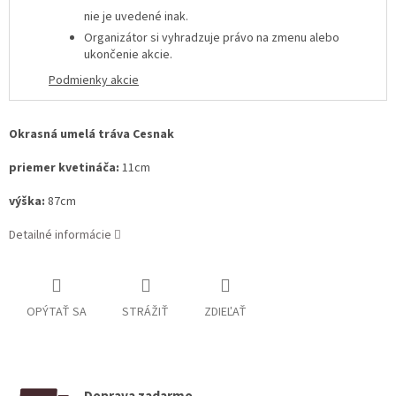
nie je uvedené inak.
Organizátor si vyhradzuje právo na zmenu alebo
ukončenie akcie
.
Podmienky akcie
Okrasná umelá tráva Cesnak
priemer kvetináča:
11cm
výška:
87cm
Detailné informácie
OPÝTAŤ SA
STRÁŽIŤ
ZDIEĽAŤ
Doprava zadarmo