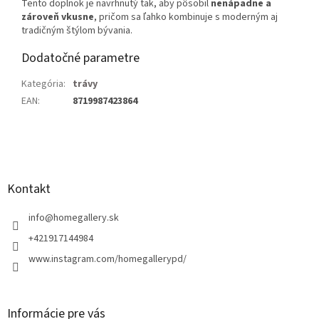
Tento doplnok je navrhnutý tak, aby pôsobil
nenápadne a
zároveň vkusne
, pričom sa ľahko kombinuje s moderným aj
tradičným štýlom bývania.
Dodatočné parametre
Kategória
:
trávy
EAN
:
8719987423864
Z
á
p
ä
Kontakt
t
i
info
@
homegallery.sk
e
+421917144984
www.instagram.com/homegallerypd/
Informácie pre vás