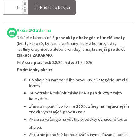
Pridať do košíka
Akcia 2+1 zdarma
Nakúpte ľubovoľné
3 produkty z kategórie Umelé kvety
(kvety kusové, kytice, aranžmány, listy a konáre, trávy,
rastliny črepníkové alebo orchidey) a
najlacnejší produkt
získate ZADARMO
.
📅
Akcia platí od:
3.8.2026
do:
31.8.2026
Podmienky akcie:
Do akcie sú zaradené iba produkty z kategórie
Umelé
kvety
.
Je potrebné zakúpiť minimálne
3 produkty
z tejto
kategórie.
Zľava sa uplatní vo forme
100 % zľavy na najlacnejší z
troch vybraných produktov
.
Akcia sa vzťahuje na všetky produkty označené touto
akciou.
Akciu nie je možné kombinovať s inými zľavami
, pokiaľ