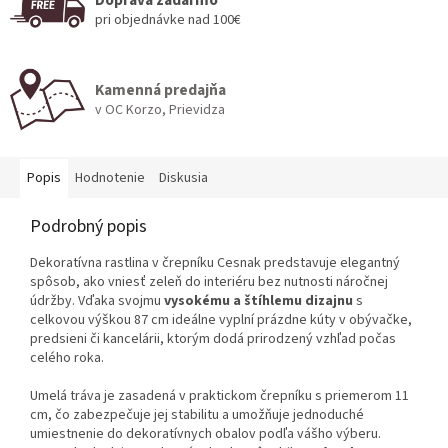
pri objednávke nad 100€
Kamenná predajňa
v OC Korzo, Prievidza
Popis
Hodnotenie
Diskusia
Podrobný popis
Dekoratívna rastlina v črepníku Cesnak predstavuje elegantný
spôsob, ako vniesť zeleň do interiéru bez nutnosti náročnej
údržby. Vďaka svojmu
vysokému a štíhlemu dizajnu
s
celkovou výškou 87 cm ideálne vyplní prázdne kúty v obývačke,
predsieni či kancelárii, ktorým dodá prirodzený vzhľad počas
celého roka.
Umelá tráva je zasadená v praktickom črepníku s priemerom 11
cm, čo zabezpečuje jej stabilitu a umožňuje jednoduché
umiestnenie do dekoratívnych obalov podľa vášho výberu.