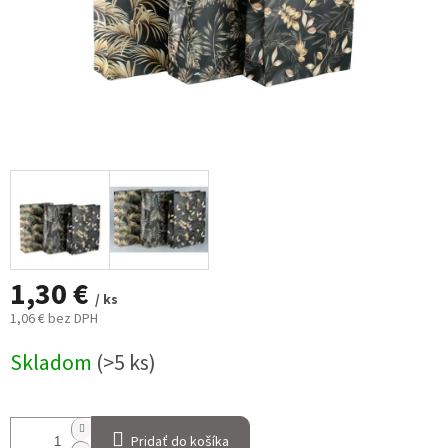
1,30 €
/ ks
1,06 € bez DPH
Jednotková
Skladom
(>5 ks)
cena:
Pridať do košíka