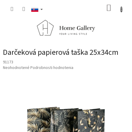
Prejsť
NÁKUP
na
obsah
KOŠÍK
Darčeková papierová taška 25x34cm
91173
Priemerné
Neohodnotené
Podrobnosti hodnotenia
hodnotenie
produktu
je
0,0
z
5
hviezdičiek.