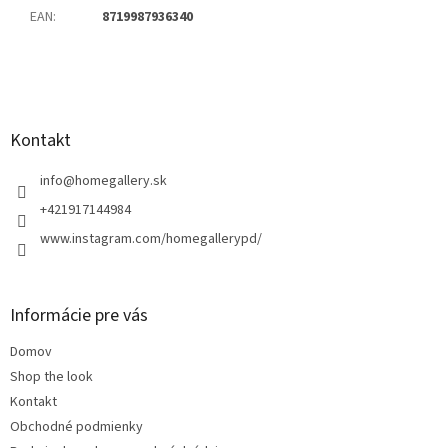
EAN
:
8719987936340
Z
á
p
ä
Kontakt
t
i
info
@
homegallery.sk
e
+421917144984
www.instagram.com/homegallerypd/
Informácie pre vás
Domov
Shop the look
Kontakt
Obchodné podmienky