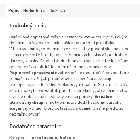
Popis
Hodnotenie
Diskusia
Podrobný popis
Darčeková papierová taška s rozmermi 25x34 cm je praktickým
riešením na štýlové balenie vašich pozorností pre blízkych.
Vďaka svojmu vyhotoveniu so vzormi listov pôsobí vkusne a hodí
sa na rôzne príležitosti, od narodeninových osláv až po drobné
darčeky z lásky. Produkt je dostupný v troch variantoch, pričom
pri objednávke obdržíte jeden náhodne vybraný motív.
Papierové spracovanie
zabezpečuje dostatočnú pevnosť pre
prenášanie bežných predmetov a zároveň predstavuje
ekologickejšiu alternatívu k plastovým obalom. S rozmermi 25 x
34 cm poskytuje dostatok priestoru pre knihy, oblečenie alebo
menšie dekoračné predmety z našej ponuky.
Vizuálne
atraktívny dizajn
s motívom listov dodá každému darčeku
elegantný vzhľad, ktorý poteší obdarovaného ešte predtým,
než tašku otvorí.
Dodatočné parametre
Kategória
:
aranžovanie, balenie