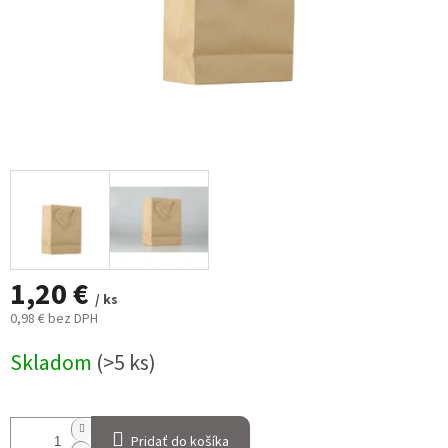
1,20 €
/ ks
0,98 € bez DPH
Jednotková
Skladom
(>5 ks)
cena:
Pridať do košíka