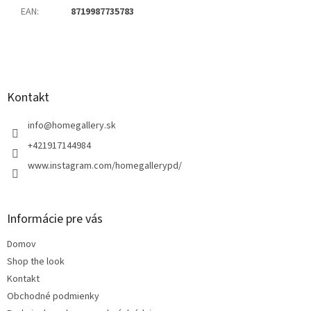
EAN
:
8719987735783
Z
á
p
ä
Kontakt
t
i
info
@
homegallery.sk
e
+421917144984
www.instagram.com/homegallerypd/
Informácie pre vás
Domov
Shop the look
Kontakt
Obchodné podmienky