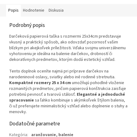
Popis
Hodnotenie
Diskusia
Podrobný popis
Darčeková papierová taška s rozmermi 25x34cm predstavuje
vkusný a praktický spôsob, ako odovzdať pozornosť vašim
blízkym pri akejkoľvek príležitosti. Vďaka svojmu univerzálnemu
vyhotoveniu je ideálna na balenie darčekov, drobností či
dekoratívnych predmetov, ktorým dodá estetický vzhľad.
Tento doplnok oceníte najmä pri príprave darčekov na
narodeninové oslavy, sviatky alebo iné rodinné stretnutia.
Kompaktné rozmery 25 x 34 cm
umožňujú pohodlné vloženie
rozmanitých predmetov, pričom papierová konštrukcia zaisťuje
potrebnú pevnosť a tvarovú stálosť.
Elegantné a jednoduché
spracovanie
sa ľahko kombinuje s akýmkoľvek štýlom balenia,
či už preferujete minimalistický vzhľad alebo doplnenie o stuhy a
menovky.
Dodatočné parametre
Kategória
:
aranžovanie, balenie