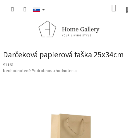
Prejsť
NÁKUP
na
obsah
KOŠÍK
Darčeková papierová taška 25x34cm
91161
Priemerné
Neohodnotené
Podrobnosti hodnotenia
hodnotenie
produktu
je
0,0
z
5
hviezdičiek.