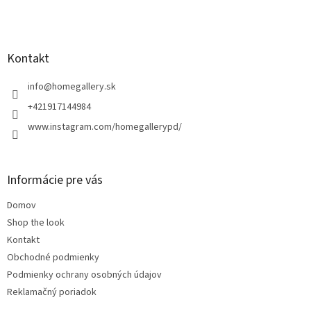
Z
á
p
ä
Kontakt
t
i
info
@
homegallery.sk
e
+421917144984
www.instagram.com/homegallerypd/
Informácie pre vás
Domov
Shop the look
Kontakt
Obchodné podmienky
Podmienky ochrany osobných údajov
Reklamačný poriadok