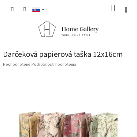
Prejsť
NÁKUP
na
obsah
KOŠÍK
Darčeková papierová taška 12x16cm
Priemerné
Neohodnotené
Podrobnosti hodnotenia
hodnotenie
produktu
je
0,0
z
5
hviezdičiek.