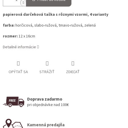
papierová darčeková taška s rôznymi vzormi, 4 varianty
farba:
horčicová, slabo-ružová, tmavo-ružová, zelená
rozmer:
12 x 16cm
Detailné informácie
OPÝTAŤ SA
STRÁŽIŤ
ZDIEĽAŤ
Doprava zadarmo
pri objednávke nad 100€
Kamenná predajňa