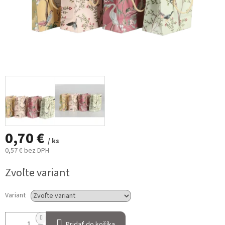
0,70 €
/ ks
0,57 € bez DPH
Jednotková
Zvoľte variant
cena:
Variant
Pridať do košíka