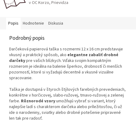
v OC Korzo, Prievidza
Popis
Hodnotenie
Diskusia
Podrobný popis
Darčeková papierová taška s rozmermi 12 x 16 cm predstavuje
vkusný a praktický spôsob, ako
elegantne zabaliť drobné
darčeky
pre vašich blízkych. Vďaka svojim kompaktným
rozmerom je ideálna na balenie šperkov, drobností či menších
pozorností, ktoré si vyžadujú decentné a vkusné vizuálne
spracovanie.
Taška je dostupná v štyroch štýlových farebných prevedeniach,
konkrétne v horčicovej, slabo-ružovej, tmavo-ružovej a zelenej
farbe.
Rôznorodé vzory
umožňujú vybrať si variant, ktorý
najlepšie ladí s charakterom darčeka alebo príležitosťou, či už
ide o narodeniny, sviatky alebo drobné potešenie pripravené
len tak pre radosť.