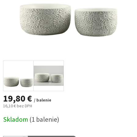
19,80 €
/ balenie
16,10 € bez DPH
Jednotková
Skladom
(1 balenie)
cena: