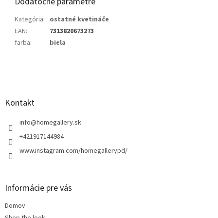
Dodatočné parametre
Kategória
:
ostatné kvetináče
EAN
:
7313820673273
farba
:
biela
Z
á
p
ä
Kontakt
t
i
info
@
homegallery.sk
e
+421917144984
www.instagram.com/homegallerypd/
Informácie pre vás
Domov