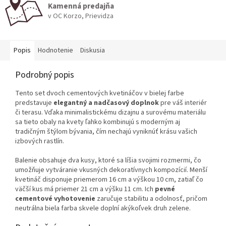
Kamenná predajňa
v OC Korzo, Prievidza
Popis
Hodnotenie
Diskusia
Podrobný popis
Tento set dvoch cementových kvetináčov v bielej farbe
predstavuje
elegantný a nadčasový doplnok
pre váš interiér
či terasu. Vďaka minimalistickému dizajnu a surovému materiálu
sa tieto obaly na kvety ľahko kombinujú s moderným aj
tradičným štýlom bývania, čím nechajú vyniknúť krásu vašich
izbových rastlín.
Balenie obsahuje dva kusy, ktoré sa líšia svojimi rozmermi, čo
umožňuje vytváranie vkusných dekoratívnych kompozícií. Menší
kvetináč disponuje priemerom 16 cm a výškou 10 cm, zatiaľ čo
väčší kus má priemer 21 cm a výšku 11 cm. Ich
pevné
cementové vyhotovenie
zaručuje stabilitu a odolnosť, pričom
neutrálna biela farba skvele doplní akýkoľvek druh zelene.