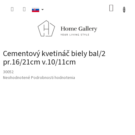
Prejsť
NÁKUP
na
obsah
KOŠÍK
Cementový kvetináč biely bal/2
pr.16/21cm v.10/11cm
30052
Priemerné
Neohodnotené
Podrobnosti hodnotenia
hodnotenie
produktu
je
0,0
z
5
hviezdičiek.