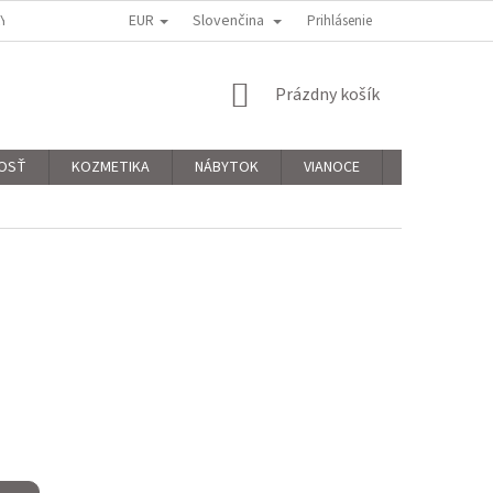
EUR
Slovenčina
KY
PODMIENKY OCHRANY OSOBNÝCH ÚDAJOV
Prihlásenie
REKLAMAČNÝ PORIAD
NÁKUPNÝ
Prázdny košík
KOŠÍK
OSŤ
KOZMETIKA
NÁBYTOK
VIANOCE
Hodnotenie 