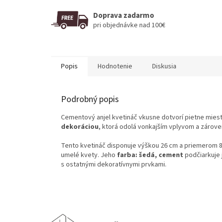
Doprava zadarmo
pri objednávke nad 100€
Popis
Hodnotenie
Diskusia
Podrobný popis
Cementový anjel kvetináč vkusne dotvorí pietne mies
dekoráciou
, ktorá odolá vonkajším vplyvom a zárov
Tento kvetináč disponuje výškou 26 cm a priemerom 8
umelé kvety. Jeho
farba: šedá, cement
podčiarkuje 
s ostatnými dekoratívnymi prvkami.
Z
á