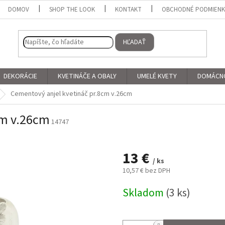
DOMOV
SHOP THE LOOK
KONTAKT
OBCHODNÉ PODMIEN
HĽADAŤ
DEKORÁCIE
KVETINÁČE A OBALY
UMELÉ KVETY
DOMÁCN
Cementový anjel kvetináč pr.8cm v.26cm
cm v.26cm
14747
13 €
/ ks
10,57 € bez DPH
Jednotková
Skladom
(3 ks)
cena: