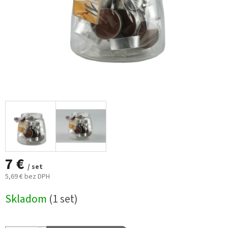
7 €
/ set
5,69 € bez DPH
Jednotková
Skladom
(1 set)
cena: