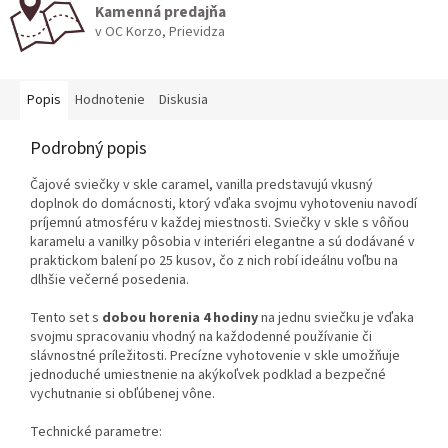
Kamenná predajňa
v OC Korzo, Prievidza
Popis
Hodnotenie
Diskusia
Podrobný popis
Čajové sviečky v skle caramel, vanilla predstavujú vkusný
doplnok do domácnosti, ktorý vďaka svojmu vyhotoveniu navodí
príjemnú atmosféru v každej miestnosti. Sviečky v skle s vôňou
karamelu a vanilky pôsobia v interiéri elegantne a sú dodávané v
praktickom balení po 25 kusov, čo z nich robí ideálnu voľbu na
dlhšie večerné posedenia.
Tento set s
dobou horenia 4 hodiny
na jednu sviečku je vďaka
svojmu spracovaniu vhodný na každodenné používanie či
slávnostné príležitosti. Precízne vyhotovenie v skle umožňuje
jednoduché umiestnenie na akýkoľvek podklad a bezpečné
vychutnanie si obľúbenej vône.
Technické parametre: