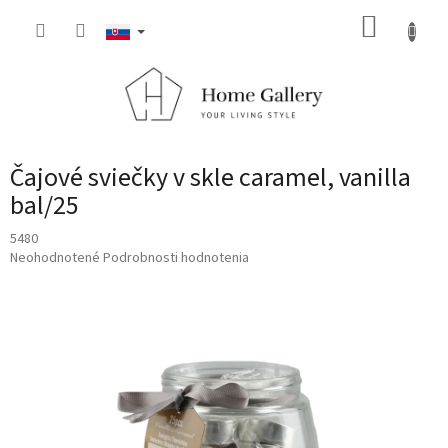
Prejsť
NÁKUP
na
obsah
KOŠÍK
Čajové sviečky v skle caramel, vanilla
bal/25
5480
Priemerné
Neohodnotené
Podrobnosti hodnotenia
hodnotenie
produktu
je
0,0
z
5
hviezdičiek.