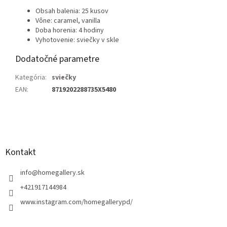
Obsah balenia: 25 kusov
Vône: caramel, vanilla
Doba horenia: 4 hodiny
Vyhotovenie: sviečky v skle
Dodatočné parametre
Kategória
:
sviečky
EAN
:
8719202288735X5480
Z
á
p
ä
Kontakt
t
i
info
@
homegallery.sk
e
+421917144984
www.instagram.com/homegallerypd/