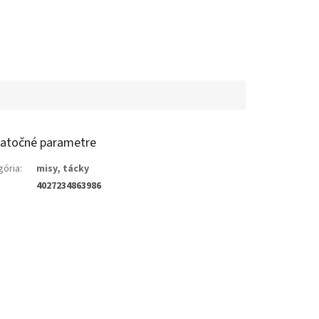
atočné parametre
gória
:
misy, tácky
4027234863986