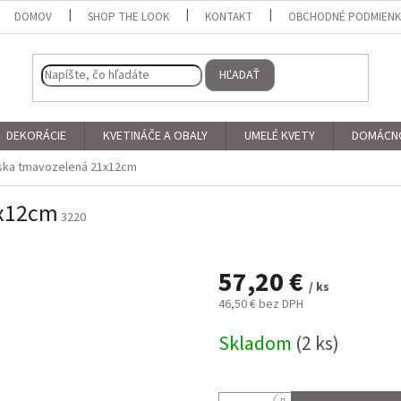
DOMOV
SHOP THE LOOK
KONTAKT
OBCHODNÉ PODMIEN
HĽADAŤ
DEKORÁCIE
KVETINÁČE A OBALY
UMELÉ KVETY
DOMÁCN
ska tmavozelená 21x12cm
1x12cm
3220
57,20 €
/ ks
46,50 € bez DPH
Jednotková
Skladom
(2 ks)
cena: