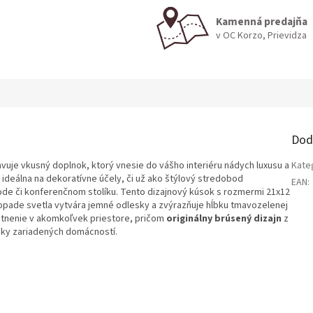
Kamenná predajňa
v OC Korzo, Prievidza
Dod
uje vkusný doplnok, ktorý vnesie do vášho interiéru nádych luxusu a
Kate
deálna na dekoratívne účely, či už ako štýlový stredobod
EAN
:
ode či konferenčnom stolíku. Tento dizajnový kúsok s rozmermi 21x12
pade svetla vytvára jemné odlesky a zvýrazňuje hĺbku tmavozelenej
stnenie v akomkoľvek priestore, pričom
originálny brúsený dizajn
z
cky zariadených domácností.