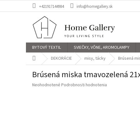
Prejsť
+421917144984
info@homegallery.sk
na
obsah
BYTOVÝ TEXTIL
SVIEČKY, VÔNE, AROMOLAMPY
Domov
DEKORÁCIE
misy, tácky
Brúsená mi
Brúsená miska tmavozelená 2
Priemerné
Neohodnotené
Podrobnosti hodnotenia
hodnotenie
produktu
je
0,0
z
5
hviezdičiek.