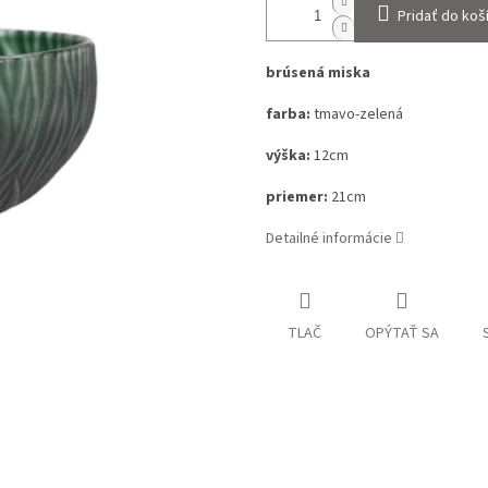
Pridať do koš
brúsená miska
farba:
tmavo-zelená
výška:
12cm
priemer:
21cm
Detailné informácie
TLAČ
OPÝTAŤ SA