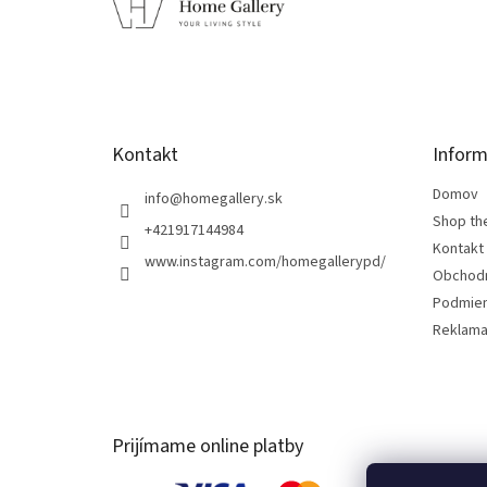
p
ä
t
i
e
Kontakt
Inform
Domov
info
@
homegallery.sk
Shop th
+421917144984
Kontakt
www.instagram.com/homegallerypd/
Obchod
Podmien
Reklama
Prijímame online platby