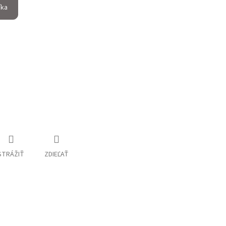
íka
STRÁŽIŤ
ZDIEĽAŤ