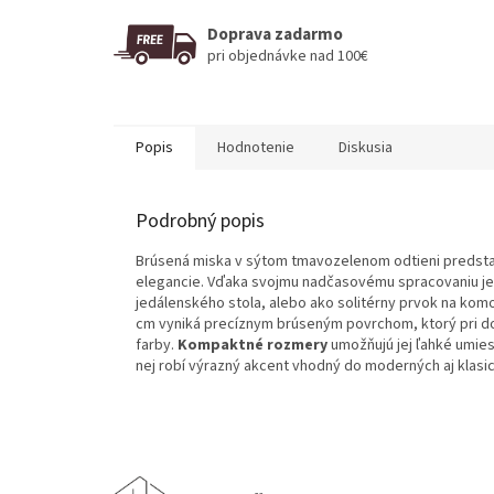
Doprava zadarmo
pri objednávke nad 100€
Popis
Hodnotenie
Diskusia
Podrobný popis
Brúsená miska v sýtom tmavozelenom odtieni predstav
elegancie. Vďaka svojmu nadčasovému spracovaniu je i
jedálenského stola, alebo ako solitérny prvok na kom
cm vyniká precíznym brúseným povrchom, ktorý pri do
farby.
Kompaktné rozmery
umožňujú jej ľahké umie
nej robí výrazný akcent vhodný do moderných aj klasi
Z
á