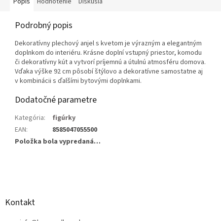
Popis
Hodnotenie
Diskusia
Podrobný popis
Dekoratívny plechový anjel s kvetom je výrazným a elegantným
doplnkom do interiéru. Krásne doplní vstupný priestor, komodu
či dekoratívny kút a vytvorí príjemnú a útulnú atmosféru domova.
Vďaka výške 92 cm pôsobí štýlovo a dekoratívne samostatne aj
v kombinácii s ďalšími bytovými doplnkami.
Dodatočné parametre
Kategória
:
figúrky
EAN
:
8585047055500
Položka bola vypredaná…
Z
á
p
ä
Kontakt
t