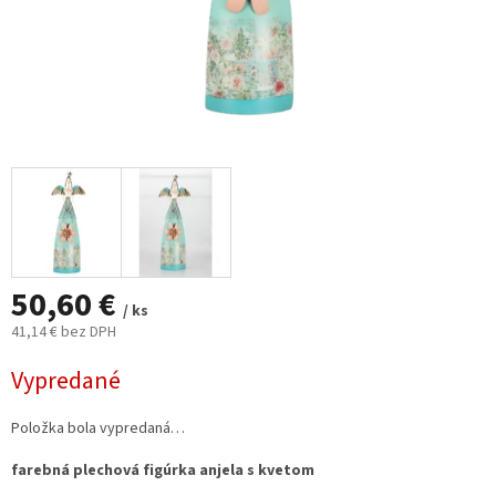
50,60 €
/ ks
41,14 € bez DPH
Jednotková
Vypredané
cena:
Položka bola vypredaná…
farebná plechová figúrka anjela s kvetom