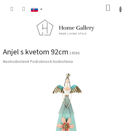
Prejsť
NÁKUP
na
obsah
KOŠÍK
Anjel s kvetom 92cm
14586
Priemerné
Neohodnotené
Podrobnosti hodnotenia
hodnotenie
produktu
je
0,0
z
5
hviezdičiek.