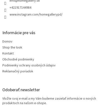
i
info
@
homegallery.sk
e
+421917144984
www.instagram.com/homegallerypd/
Informácie pre vás
Domov
Shop the look
Kontakt
Obchodné podmienky
Podmienky ochrany osobných údajov
Reklamačný poriadok
Odoberať newsletter
Vložte svoj e-mail a my Vám budeme zasielať informácie o nových
produktoch na našom e-shope.