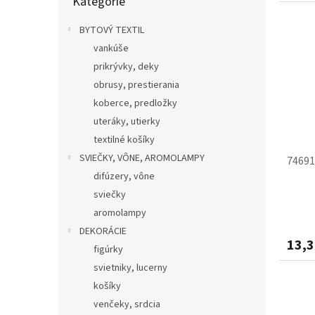
Kategórie
kategórie
BYTOVÝ TEXTIL
vankúše
prikrývky, deky
obrusy, prestierania
koberce, predložky
uteráky, utierky
textilné košíky
SVIEČKY, VÔNE, AROMOLAMPY
74691
difúzery, vône
sviečky
aromolampy
DEKORÁCIE
13,3
figúrky
svietniky, lucerny
košíky
venčeky, srdcia