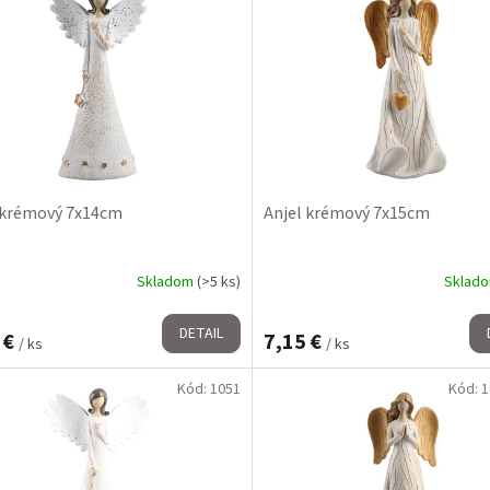
 krémový 7x14cm
Anjel krémový 7x15cm
Skladom
(>5 ks)
Sklad
DETAIL
 €
7,15 €
/ ks
/ ks
Kód:
1051
Kód:
1