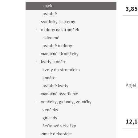
anjele
3,85
ostatné
svietniky a lucerny
ozdoby na stromček
sklenené
ostatné ozdoby
vianočné stromčeky
kvety, konáre
kvety do stromčeka
konáre
Anjel
ostatné kvety
vianočné osvetlenie
venčeky, girlandy, vetvičky
venčeky
girlandy
12,1
čečinové vetvičky
zimné dekorácie