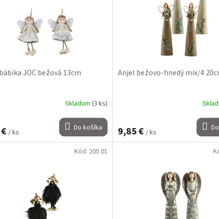
 bábika JOC bežová 13cm
Anjel bežovo-hnedý mix/4 20
Skladom
(3 ks)
Skla
Do košíka
Do
 €
9,85 €
/ ks
/ ks
Kód:
205.01
K