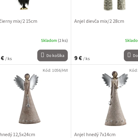
 čierny mix/2 15cm
Anjel dievča mix/2 28cm
Skladom
(2 ks)
Sklad
Do košíka
Do
 €
9 €
/ ks
/ ks
Kód:
1056/HVI
Kód
 hnedý 12,5x24cm
Anjel hnedý 7x14cm