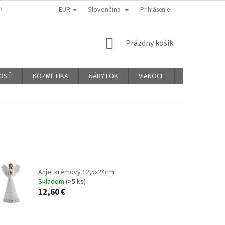
EUR
Slovenčina
KY
PODMIENKY OCHRANY OSOBNÝCH ÚDAJOV
Prihlásenie
REKLAMAČNÝ PORIAD
NÁKUPNÝ
Prázdny košík
KOŠÍK
OSŤ
KOZMETIKA
NÁBYTOK
VIANOCE
Hodnotenie 
Anjel krémový 12,5x24cm
Skladom
(>5 ks)
12,60 €