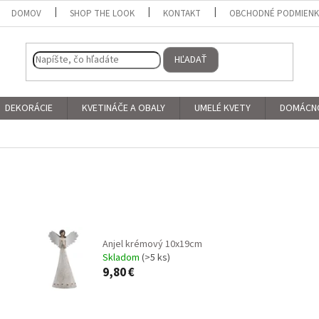
DOMOV
SHOP THE LOOK
KONTAKT
OBCHODNÉ PODMIEN
HĽADAŤ
DEKORÁCIE
KVETINÁČE A OBALY
UMELÉ KVETY
DOMÁCN
Anjel krémový 10x19cm
Skladom
(>5 ks)
9,80 €