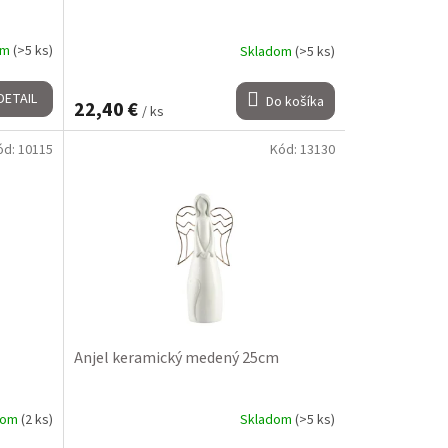
om
(>5 ks)
Skladom
(>5 ks)
DETAIL
Do košíka
22,40 €
/ ks
ód:
10115
Kód:
13130
Anjel keramický medený 25cm
dom
(2 ks)
Skladom
(>5 ks)