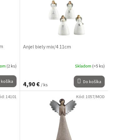
cm
Anjel biely mix/4 11cm
dom
(2 ks)
Skladom
(>5 ks)
 košíka
Do košíka
4,90 €
/ ks
ód:
14101
Kód:
1057/MOD