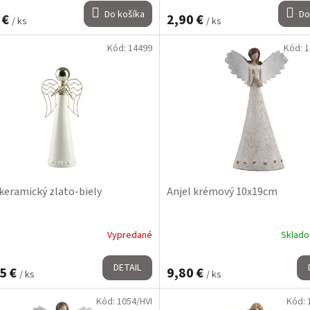
Do košíka
Do
 €
2,90 €
/ ks
/ ks
Kód:
14499
Kód:
1
 keramický zlato-biely
Anjel krémový 10x19cm
Vypredané
Sklad
DETAIL
5 €
9,80 €
/ ks
/ ks
Kód:
1054/HVI
Kód: