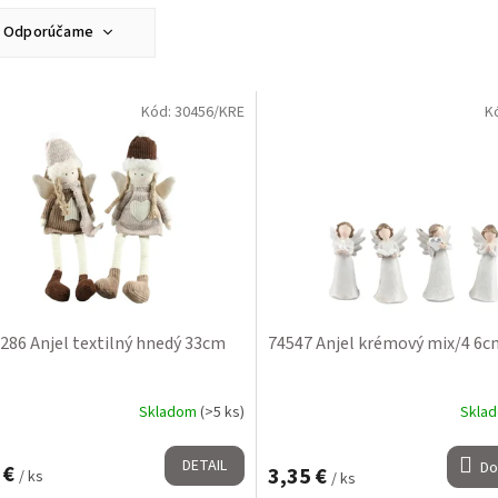
Odporúčame
Najlacnejšie
Najdrahšie
Kód:
30456/KRE
K
Najpredávanejšie
Abecedne
286 Anjel textilný hnedý 33cm
74547 Anjel krémový mix/4 6c
Skladom
(>5 ks)
Skla
DETAIL
Do
 €
3,35 €
/ ks
/ ks