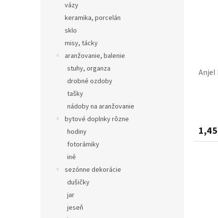
vázy
keramika, porcelán
sklo
misy, tácky
aranžovanie, balenie
stuhy, organza
Anjel
drobné ozdoby
tašky
nádoby na aranžovanie
bytové doplnky rôzne
1,45
hodiny
fotorámiky
iné
sezónne dekorácie
dušičky
jar
jeseň