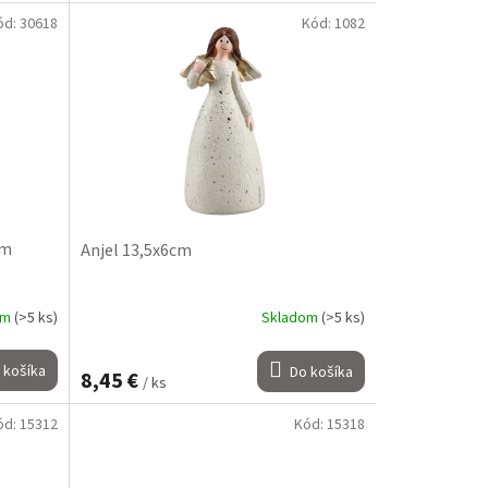
ód:
30618
Kód:
1082
cm
Anjel 13,5x6cm
om
(>5 ks)
Skladom
(>5 ks)
 košíka
Do košíka
8,45 €
/ ks
ód:
15312
Kód:
15318