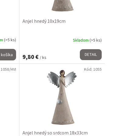
Anjel hnedý 10x19cm
om
(>5 ks)
Skladom
(>5 ks)
DETAIL
 košíka
9,80 €
/ ks
:
1058/HVI
Kód:
1055
Anjel hnedý so srdcom 18x33cm