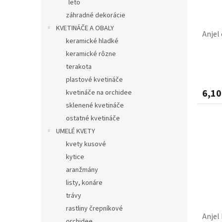
leto
záhradné dekorácie
KVETINÁČE A OBALY
Anjel
keramické hladké
keramické rôzne
terakota
plastové kvetináče
6,10
kvetináče na orchidee
sklenené kvetináče
ostatné kvetináče
UMELÉ KVETY
kvety kusové
kytice
aranžmány
listy, konáre
trávy
rastliny črepníkové
Anjel
orchidee