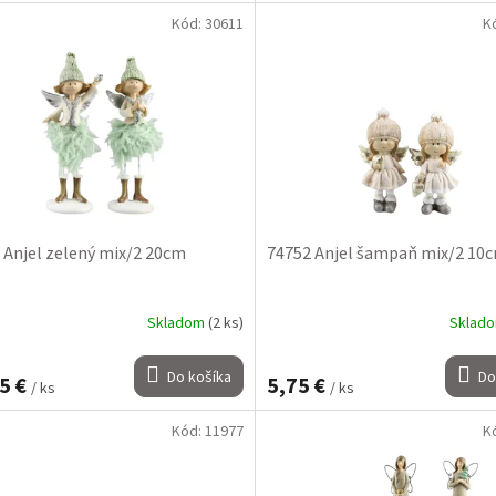
Kód:
30611
K
 Anjel zelený mix/2 20cm
74752 Anjel šampaň mix/2 10
Skladom
(2 ks)
Sklad
Do košíka
Do
5 €
5,75 €
/ ks
/ ks
Kód:
11977
K