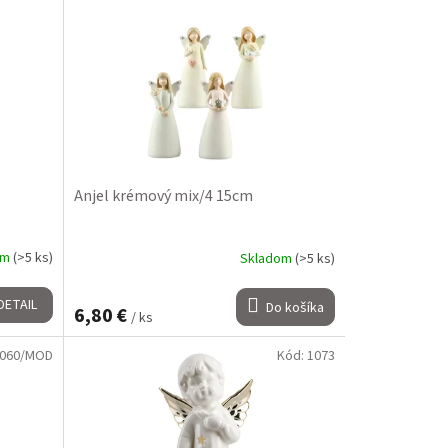
Anjel krémový mix/4 15cm
om
(>5 ks)
Skladom
(>5 ks)
DETAIL
Do košíka
6,80 €
/ ks
060/MOD
Kód:
1073