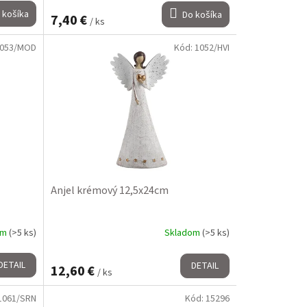
 košíka
Do košíka
7,40 €
/ ks
053/MOD
Kód:
1052/HVI
Anjel krémový 12,5x24cm
om
(>5 ks)
Skladom
(>5 ks)
DETAIL
DETAIL
12,60 €
/ ks
1061/SRN
Kód:
15296