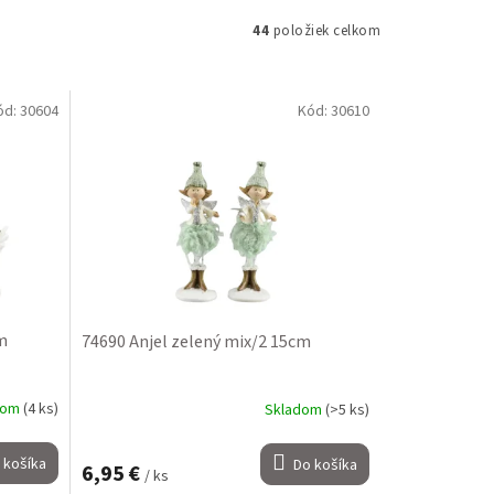
44
položiek celkom
ód:
30604
Kód:
30610
m
74690 Anjel zelený mix/2 15cm
dom
(4 ks)
Skladom
(>5 ks)
 košíka
Do košíka
6,95 €
/ ks