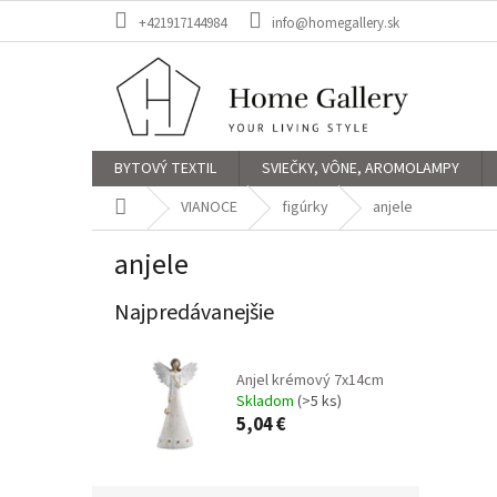
Prejsť
+421917144984
info@homegallery.sk
na
obsah
BYTOVÝ TEXTIL
SVIEČKY, VÔNE, AROMOLAMPY
Domov
VIANOCE
figúrky
anjele
anjele
Najpredávanejšie
Anjel krémový 7x14cm
Skladom
(>5 ks)
5,04 €