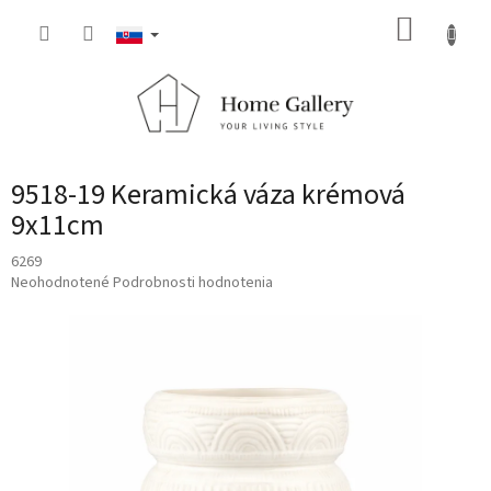
Prejsť
NÁKUP
na
obsah
KOŠÍK
9518-19 Keramická váza krémová
9x11cm
6269
Priemerné
Neohodnotené
Podrobnosti hodnotenia
hodnotenie
produktu
je
0,0
z
5
hviezdičiek.