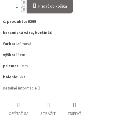
Pridať do košíka
č. produktu: 6269
keramická váza, kvetináč
farba:
krémová
výška:
11cm
priemer:
9cm
balenie:
2ks
Detailné informácie
OPÝTAŤ SA
STRÁŽIŤ
ZDIEĽAŤ