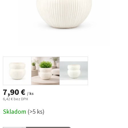
7,90 €
/ ks
6,42 € bez DPH
Jednotková
Skladom
(>5 ks)
cena: