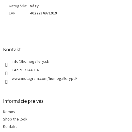
Kategória
:
vázy
EAN
:
4027234971919
Z
á
p
ä
Kontakt
t
i
info
@
homegallery.sk
e
+421917144984
www.instagram.com/homegallerypd/
Informácie pre vás
Domov
Shop the look
Kontakt