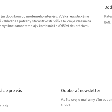
Dod
zným doplnkom do moderného interiéru. Vďaka realistickému
Kate
 vzhľad bez potreby starostlivosti. Výška 62 cm je ideálna na
EAN
:
e vynikne samostatne aj v kombinácii s ďalšími dekoráciami.
ácie pre vás
Odoberať newsletter
Vložte svoj e-mail a my Vám bude
shope.
e look