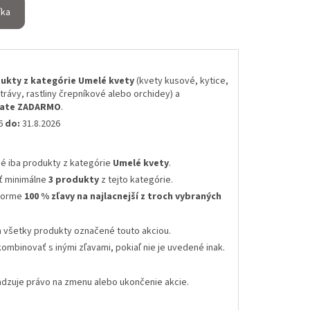
íka
ukty z kategórie Umelé kvety
(kvety kusové, kytice,
 trávy, rastliny črepníkové alebo orchidey) a
skate ZADARMO
.
26
do:
31.8.2026
né iba produkty z kategórie
Umelé kvety
.
ť minimálne
3 produkty
z tejto kategórie.
 forme
100 % zľavy na najlacnejší z troch vybraných
a všetky produkty označené touto akciou.
kombinovať s inými zľavami
, pokiaľ nie je uvedené inak.
radzuje právo na zmenu alebo ukončenie akcie
.