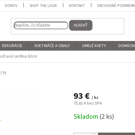
DOMOV
SHOP THE LOOK
KONTAKT
OBCHODNÉ PODMIEN
HĽADAŤ
DEKORÁCIE
KVETINÁČE A OBALY
UMELÉ KVETY
DOMÁCN
ožravá rastlina 62cm
775
93 €
/ ks
75,61 € bez DPH
Jednotková
Skladom
(2 ks)
cena: