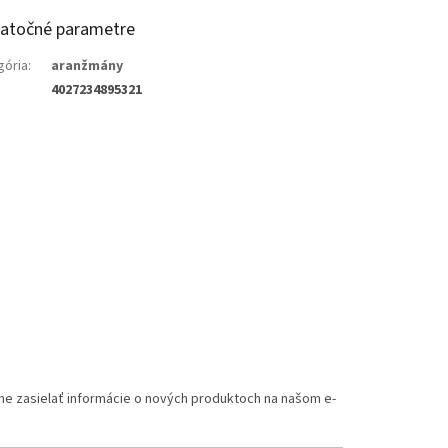
atočné parametre
gória
:
aranžmány
4027234895321
me zasielať informácie o nových produktoch na našom e-