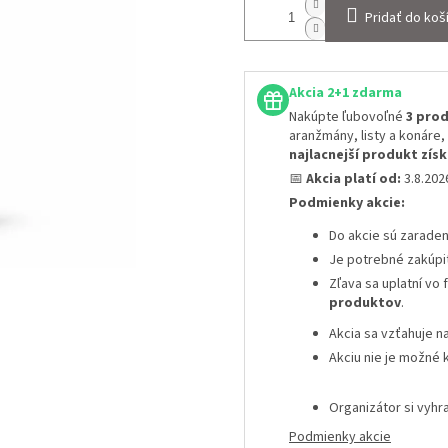
Pridať do koš
Akcia 2+1 zdarma
Nakúpte ľubovoľné
3 prod
aranžmány, listy a konáre,
najlacnejší produkt zí
📅
Akcia platí od:
3.8.20
Podmienky akcie:
Do akcie sú zarade
Je potrebné zakúpi
Zľava sa uplatní vo
produktov
.
Akcia sa vzťahuje n
Akciu nie je možné 
Organizátor si vyh
Podmienky akcie