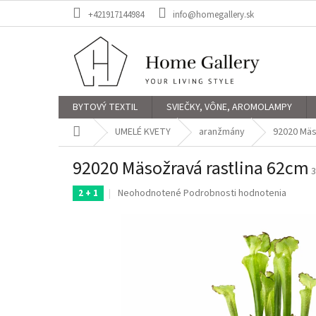
Prejsť
+421917144984
info@homegallery.sk
na
obsah
BYTOVÝ TEXTIL
SVIEČKY, VÔNE, AROMOLAMPY
Domov
UMELÉ KVETY
aranžmány
92020 Mäs
92020 Mäsožravá rastlina 62cm
3
Priemerné
Neohodnotené
Podrobnosti hodnotenia
2 + 1
hodnotenie
produktu
je
0,0
z
5
hviezdičiek.