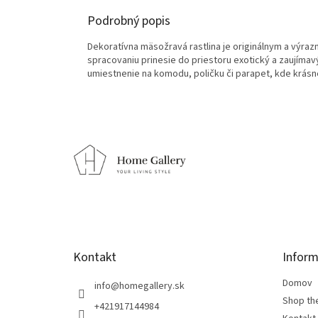
Podrobný popis
Dekoratívna mäsožravá rastlina je originálnym a výra
spracovaniu prinesie do priestoru exotický a zaujímavý
umiestnenie na komodu, poličku či parapet, kde krásn
Z
á
p
ä
t
i
e
Kontakt
Inform
Domov
info
@
homegallery.sk
Shop th
+421917144984