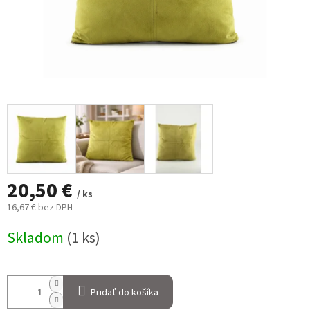
20,50 €
/ ks
16,67 € bez DPH
Jednotková
Skladom
(1 ks)
cena:
Pridať do košíka