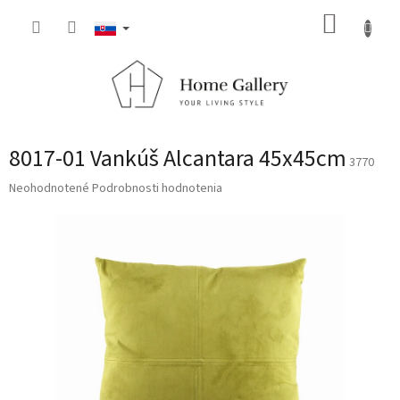
Prejsť
NÁKUP
na
obsah
KOŠÍK
8017-01 Vankúš Alcantara 45x45cm
3770
Priemerné
Neohodnotené
Podrobnosti hodnotenia
hodnotenie
produktu
je
0,0
z
5
hviezdičiek.