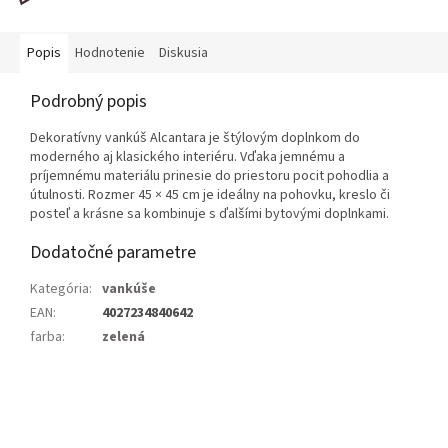
Popis
Hodnotenie
Diskusia
Podrobný popis
Dekoratívny vankúš Alcantara je štýlovým doplnkom do
moderného aj klasického interiéru. Vďaka jemnému a
príjemnému materiálu prinesie do priestoru pocit pohodlia a
útulnosti. Rozmer 45 × 45 cm je ideálny na pohovku, kreslo či
posteľ a krásne sa kombinuje s ďalšími bytovými doplnkami.
Dodatočné parametre
Kategória
:
vankúše
EAN
:
4027234840642
farba
:
zelená
Z
á
p