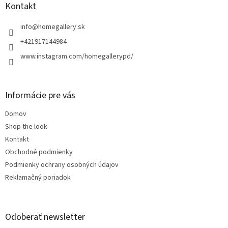
ä
Kontakt
t
i
info
@
homegallery.sk
e
+421917144984
www.instagram.com/homegallerypd/
Informácie pre vás
Domov
Shop the look
Kontakt
Obchodné podmienky
Podmienky ochrany osobných údajov
Reklamačný poriadok
Odoberať newsletter