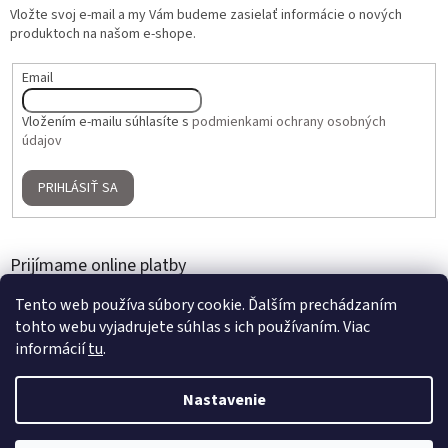
Vložte svoj e-mail a my Vám budeme zasielať informácie o nových
produktoch na našom e-shope.
Email
Vložením e-mailu súhlasíte s
podmienkami ochrany osobných
údajov
PRIHLÁSIŤ SA
Prijímame online platby
Tento web používa súbory cookie. Ďalším prechádzaním
tohto webu vyjadrujete súhlas s ich používaním. Viac
informácií
tu
.
Nastavenie
Vytvoril Shoptet