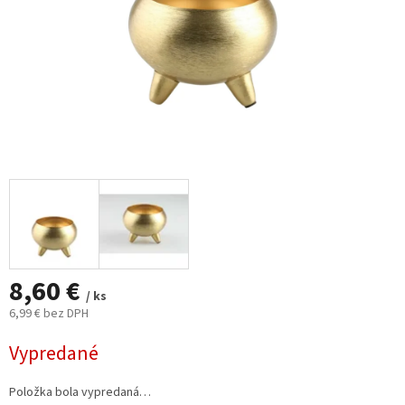
8,60 €
/ ks
6,99 € bez DPH
Jednotková
Vypredané
cena:
Položka bola vypredaná…