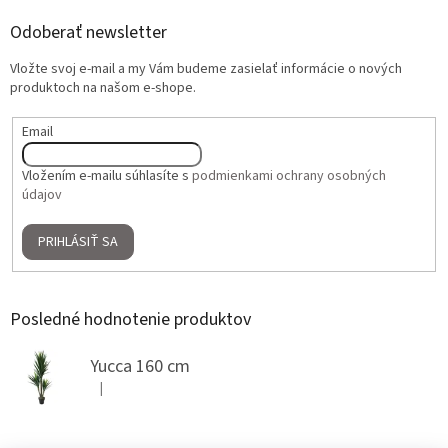
Odoberať newsletter
Vložte svoj e-mail a my Vám budeme zasielať informácie o nových
produktoch na našom e-shope.
Email
Vložením e-mailu súhlasíte s
podmienkami ochrany osobných
údajov
PRIHLÁSIŤ SA
Posledné hodnotenie produktov
Yucca 160 cm
|
Hodnotenie produktu je 5 z 5 hviezdičiek.