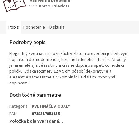
v OC Korzo, Prievidza
Popis
Hodnotenie
Diskusia
Podrobný popis
Elegantný kvetináč na nožičkách v zlatom prevedení je štýlovým
doplnkom do moderného aj luxusne ladeného interiéru. Vhodný
je na umelé aj živé rastliny a krásne doplní parapet, komodu či
poličku. Vďaka rozmeru 12 × 9 cm pôsobí dekoratívne a
elegantne samostatne aj v kombinácii s ďalšími bytovými
doplnkami.
Dodatočné parametre
Kategória
:
KVETINÁČE A OBALY
EAN
:
8718317853135
Položka bola vypredaná…