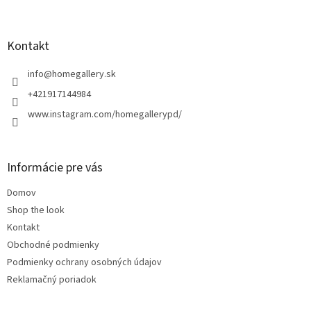
Z
á
p
ä
Kontakt
t
i
info
@
homegallery.sk
e
+421917144984
www.instagram.com/homegallerypd/
Informácie pre vás
Domov
Shop the look
Kontakt
Obchodné podmienky
Podmienky ochrany osobných údajov
Reklamačný poriadok