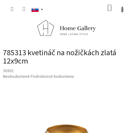
Prejsť
NÁKUP
na
obsah
KOŠÍK
785313 kvetináč na nožičkách zlatá
12x9cm
30302
Priemerné
Neohodnotené
Podrobnosti hodnotenia
hodnotenie
produktu
je
0,0
z
5
hviezdičiek.