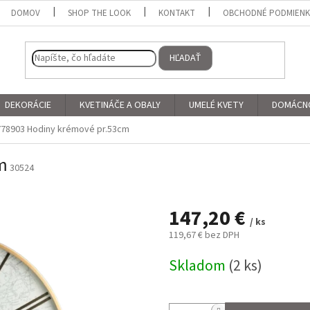
DOMOV
SHOP THE LOOK
KONTAKT
OBCHODNÉ PODMIEN
HĽADAŤ
DEKORÁCIE
KVETINÁČE A OBALY
UMELÉ KVETY
DOMÁCN
778903 Hodiny krémové pr.53cm
m
30524
147,20 €
/ ks
119,67 € bez DPH
Jednotková
Skladom
(2 ks)
cena: