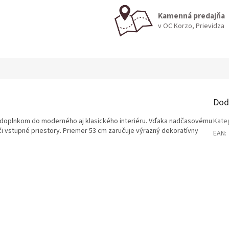
Kamenná predajňa
v OC Korzo, Prievidza
Dod
doplnkom do moderného aj klasického interiéru. Vďaka nadčasovému
Kate
či vstupné priestory. Priemer 53 cm zaručuje výrazný dekoratívny
EAN
: