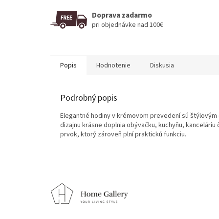
Doprava zadarmo
pri objednávke nad 100€
Popis
Hodnotenie
Diskusia
Podrobný popis
Elegantné hodiny v krémovom prevedení sú štýlovým 
dizajnu krásne doplnia obývačku, kuchyňu, kanceláriu 
prvok, ktorý zároveň plní praktickú funkciu.
Z
á
p
ä
t