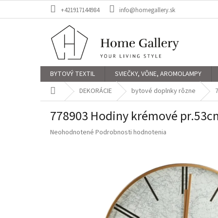
Prejsť
+421917144984
info@homegallery.sk
na
obsah
BYTOVÝ TEXTIL
SVIEČKY, VÔNE, AROMOLAMPY
Domov
DEKORÁCIE
bytové doplnky rôzne
778903 Hodiny krémové pr.53c
Priemerné
Neohodnotené
Podrobnosti hodnotenia
hodnotenie
produktu
je
0,0
z
5
hviezdičiek.