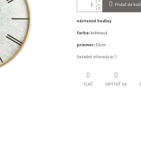
Pridať do koš
nástenné hodiny
farba:
krémová
priemer:
53cm
Detailné informácie
TLAČ
OPÝTAŤ SA