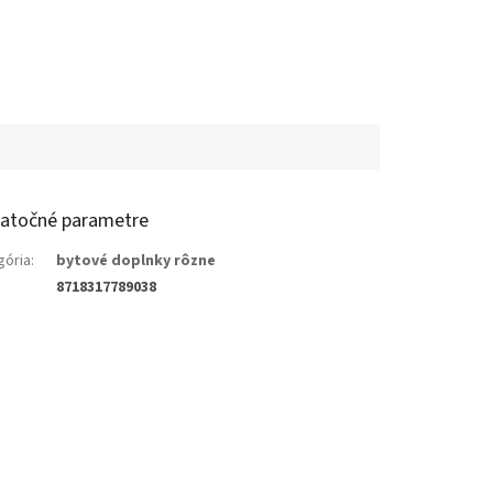
atočné parametre
gória
:
bytové doplnky rôzne
8718317789038