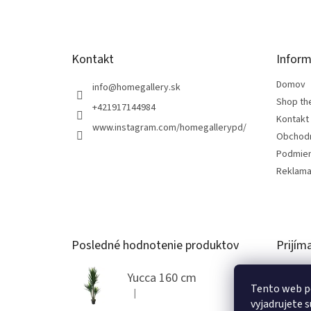
i
e
Kontakt
Inform
Domov
info
@
homegallery.sk
Shop th
+421917144984
Kontakt
www.instagram.com/homegallerypd/
Obchod
Podmien
Reklama
Posledné hodnotenie produktov
Prijím
Yucca 160 cm
Tento web p
|
Hodnotenie produktu je 5 z 5 hviezdičiek.
vyjadrujete s