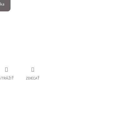
íka
STRÁŽIŤ
ZDIEĽAŤ