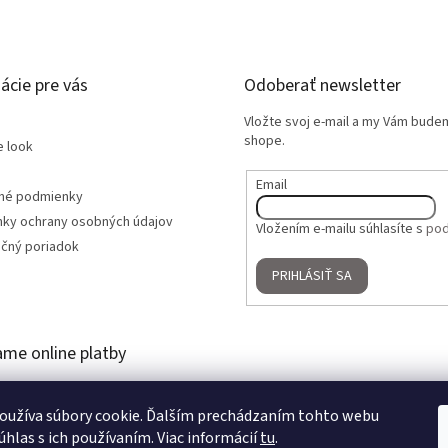
ácie pre vás
Odoberať newsletter
Vložte svoj e-mail a my Vám bude
shope.
e look
Email
né podmienky
ky ochrany osobných údajov
Vložením e-mailu súhlasíte s
pod
čný poriadok
PRIHLÁSIŤ SA
ame online platby
oužíva súbory cookie. Ďalším prechádzaním tohto webu
úhlas s ich používaním. Viac informácií
tu
.