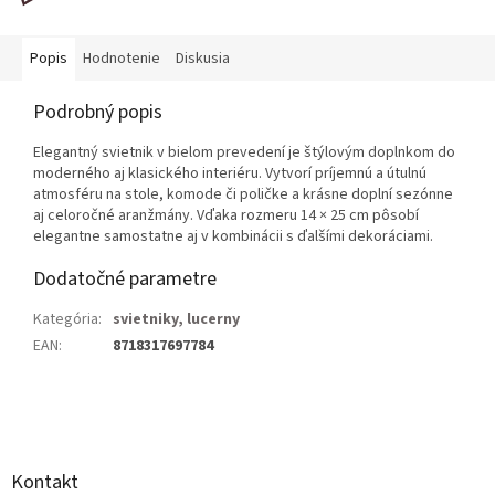
Popis
Hodnotenie
Diskusia
Podrobný popis
Elegantný svietnik v bielom prevedení je štýlovým doplnkom do
moderného aj klasického interiéru. Vytvorí príjemnú a útulnú
atmosféru na stole, komode či poličke a krásne doplní sezónne
aj celoročné aranžmány. Vďaka rozmeru 14 × 25 cm pôsobí
elegantne samostatne aj v kombinácii s ďalšími dekoráciami.
Dodatočné parametre
Kategória
:
svietniky, lucerny
EAN
:
8718317697784
Z
á
p
ä
Kontakt