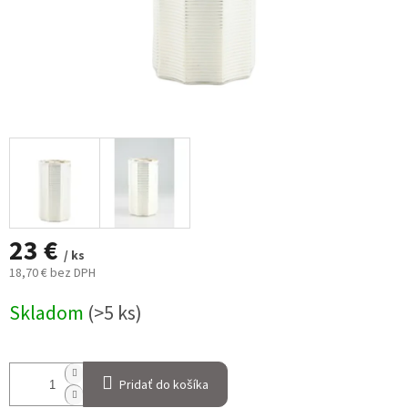
23 €
/ ks
18,70 € bez DPH
Jednotková
Skladom
(>5 ks)
cena:
Pridať do košíka