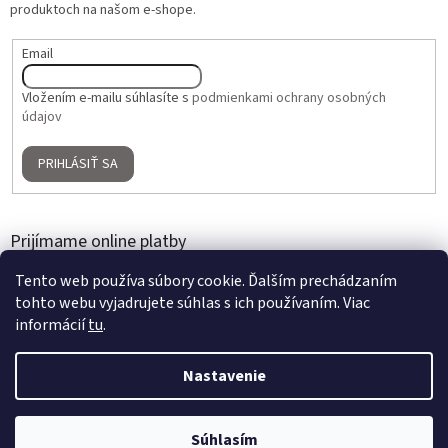
produktoch na našom e-shope.
Email
Vložením e-mailu súhlasíte s
podmienkami ochrany osobných
údajov
PRIHLÁSIŤ SA
Prijímame online platby
Tento web používa súbory cookie. Ďalším prechádzaním
tohto webu vyjadrujete súhlas s ich používaním. Viac
informácií
tu
.
Nastavenie
Vytvoril Shoptet
2 + 1 ZADARMO na umelé kvety a aranžmány | Nakúpte 3 produkty,
Súhlasím
Copyright 2026
Home Gallery
. Všetky práva vyhradené.