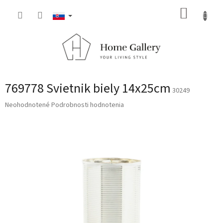
Prejsť
NÁKUP
na
obsah
KOŠÍK
769778 Svietnik biely 14x25cm
30249
Priemerné
Neohodnotené
Podrobnosti hodnotenia
hodnotenie
produktu
je
0,0
z
5
hviezdičiek.