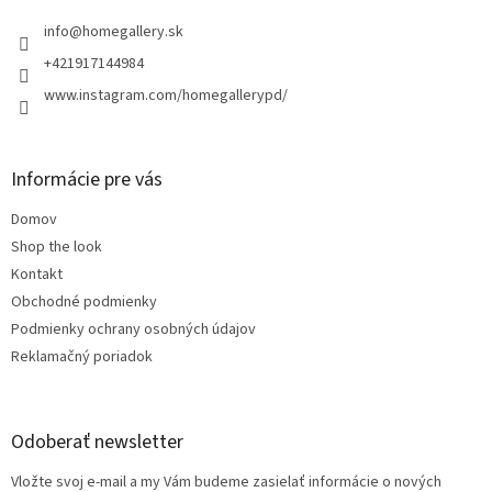
t
i
info
@
homegallery.sk
e
+421917144984
www.instagram.com/homegallerypd/
Informácie pre vás
Domov
Shop the look
Kontakt
Obchodné podmienky
Podmienky ochrany osobných údajov
Reklamačný poriadok
Odoberať newsletter
Vložte svoj e-mail a my Vám budeme zasielať informácie o nových