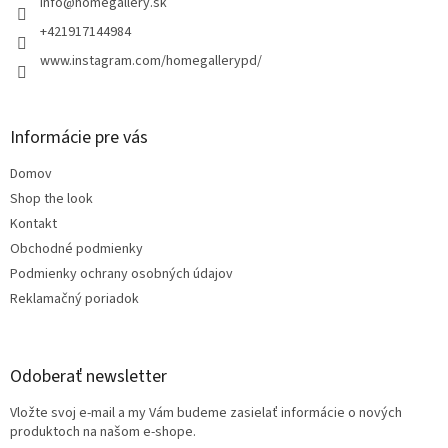
i
info
@
homegallery.sk
e
+421917144984
www.instagram.com/homegallerypd/
Informácie pre vás
Domov
Shop the look
Kontakt
Obchodné podmienky
Podmienky ochrany osobných údajov
Reklamačný poriadok
Odoberať newsletter
Vložte svoj e-mail a my Vám budeme zasielať informácie o nových
produktoch na našom e-shope.