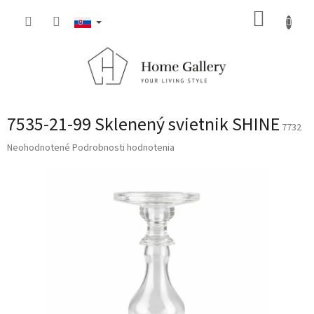
Prejsť
NÁKUP
na
obsah
KOŠÍK
7535-21-99 Sklenený svietnik SHINE
7732
Priemerné
Neohodnotené
Podrobnosti hodnotenia
hodnotenie
produktu
je
0,0
z
5
hviezdičiek.