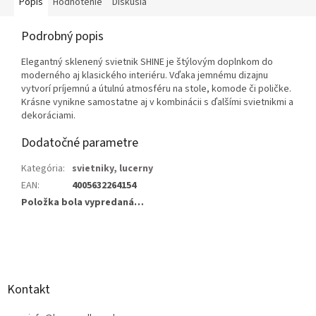
Popis
Hodnotenie
Diskusia
Podrobný popis
Elegantný sklenený svietnik SHINE je štýlovým doplnkom do
moderného aj klasického interiéru. Vďaka jemnému dizajnu
vytvorí príjemnú a útulnú atmosféru na stole, komode či poličke.
Krásne vynikne samostatne aj v kombinácii s ďalšími svietnikmi a
dekoráciami.
Dodatočné parametre
Kategória
:
svietniky, lucerny
EAN
:
4005632264154
Položka bola vypredaná…
Z
á
p
ä
Kontakt
t