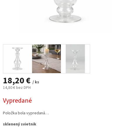
18,20 €
/ ks
14,80 € bez DPH
Jednotková
Vypredané
cena:
Položka bola vypredaná…
sklenený svietnik