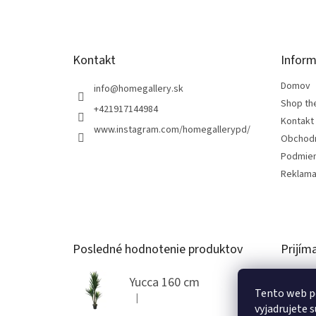
i
e
Kontakt
Inform
Domov
info
@
homegallery.sk
Shop th
+421917144984
Kontakt
www.instagram.com/homegallerypd/
Obchod
Podmien
Reklama
Posledné hodnotenie produktov
Prijím
Yucca 160 cm
Tento web p
|
Hodnotenie produktu je 5 z 5 hviezdičiek.
vyjadrujete s