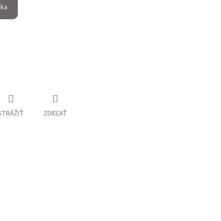
íka
STRÁŽIŤ
ZDIEĽAŤ