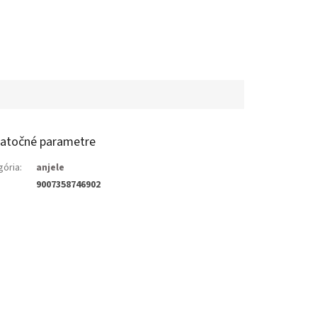
atočné parametre
gória
:
anjele
9007358746902