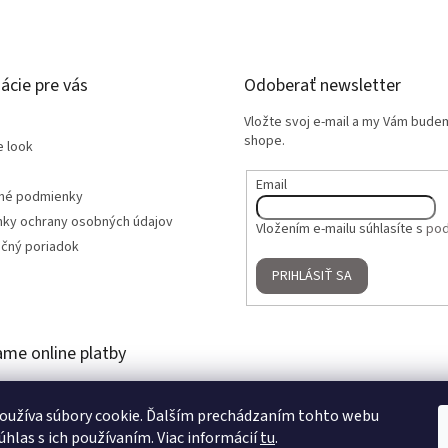
ácie pre vás
Odoberať newsletter
Vložte svoj e-mail a my Vám bude
shope.
e look
Email
né podmienky
ky ochrany osobných údajov
Vložením e-mailu súhlasíte s
pod
čný poriadok
PRIHLÁSIŤ SA
ame online platby
oužíva súbory cookie. Ďalším prechádzaním tohto webu
úhlas s ich používaním. Viac informácií
tu
.