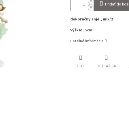
Pridať do koš
dekoračný anjel, mix/2
výška:
15cm
Detailné informácie
TLAČ
OPÝTAŤ SA