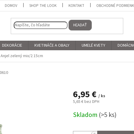
DOMOV
SHOP THE LOOK
KONTAKT
OBCHODNÉ PODMIEN
HĽADAŤ
DEKORÁCIE
KVETINÁČE A OBALY
UMELÉ KVETY
DOMÁCN
 Anjel zelený mix/2 15cm
0610
6,95 €
/ ks
5,65 € bez DPH
Jednotková
Skladom
(>5 ks)
cena: