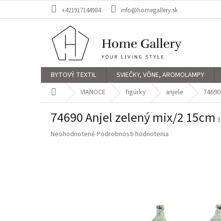
Prejsť
+421917144984
info@homegallery.sk
na
obsah
BYTOVÝ TEXTIL
SVIEČKY, VÔNE, AROMOLAMPY
Domov
VIANOCE
figúrky
anjele
74690
74690 Anjel zelený mix/2 15cm
3
Priemerné
Neohodnotené
Podrobnosti hodnotenia
hodnotenie
produktu
je
0,0
z
5
hviezdičiek.