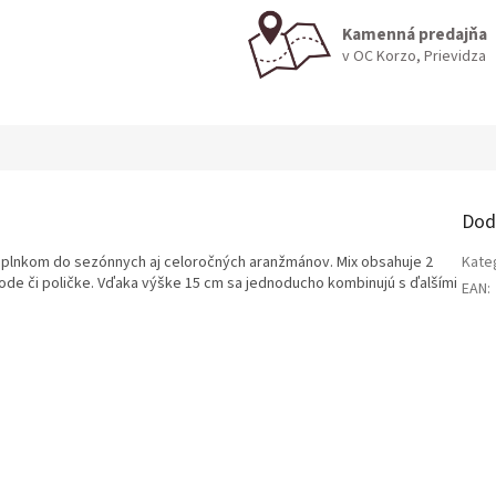
Kamenná predajňa
v OC Korzo, Prievidza
Dod
doplnkom do sezónnych aj celoročných aranžmánov. Mix obsahuje 2
Kate
ode či poličke. Vďaka výške 15 cm sa jednoducho kombinujú s ďalšími
EAN
: