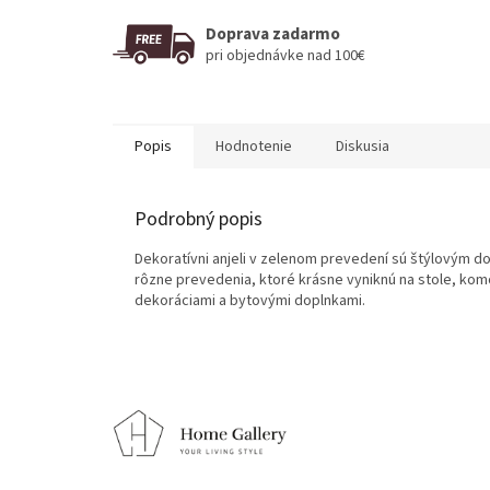
Doprava zadarmo
pri objednávke nad 100€
Popis
Hodnotenie
Diskusia
Podrobný popis
Dekoratívni anjeli v zelenom prevedení sú štýlovým 
rôzne prevedenia, ktoré krásne vyniknú na stole, kom
dekoráciami a bytovými doplnkami.
Z
á
p
ä
t