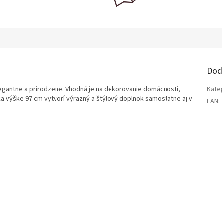
Dod
legantne a prirodzene. Vhodná je na dekorovanie domácnosti,
Kate
ka výške 97 cm vytvorí výrazný a štýlový doplnok samostatne aj v
EAN
: