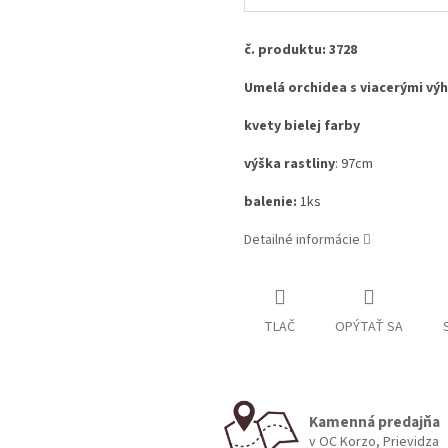
č. produktu: 3728
Umelá orchidea s viacerými vý
kvety bielej farby
výška rastliny
: 97cm
balenie:
1ks
Detailné informácie
TLAČ
OPÝTAŤ SA
Kamenná predajňa
v OC Korzo, Prievidza