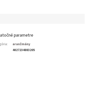
atočné parametre
gória
:
aranžmány
4027234883205