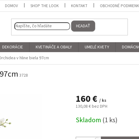
DOMOV
SHOP THE LOOK
KONTAKT
OBCHODNÉ PODMIEN
HĽADAŤ
DEKORÁCIE
KVETINÁČE A OBALY
UMELÉ KVETY
DOMÁCN
rchidea v hline biela 97cm
a 97cm
3728
160 €
/ ks
130,08 € bez DPH
Jednotková
Skladom
(1 ks)
cena: