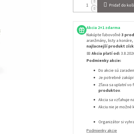
Pridať do koš
Akcia 2+1 zdarma
Nakúpte ľubovoľné
3 prod
aranžmány, listy a konáre,
najlacnejší produkt zí
📅
Akcia platí od:
3.8.20
Podmienky akcie:
Do akcie sú zarade
Je potrebné zakúpi
Zľava sa uplatní vo
produktov
.
Akcia sa vzťahuje n
Akciu nie je možné 
Organizátor si vyh
Podmienky akcie