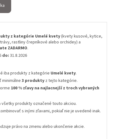
íka
ukty z kategórie Umelé kvety
(kvety kusové, kytice,
 trávy, rastliny črepníkové alebo orchidey) a
skate ZADARMO
.
26
do:
31.8.2026
né iba produkty z kategórie
Umelé kvety
.
ť minimálne
3 produkty
z tejto kategórie.
 forme
100 % zľavy na najlacnejší z troch vybraných
a všetky produkty označené touto akciou.
kombinovať s inými zľavami
, pokiaľ nie je uvedené inak.
radzuje právo na zmenu alebo ukončenie akcie
.