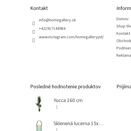
Kontakt
Inform
Domov
info
@
homegallery.sk
Shop th
+421917144984
Kontakt
www.instagram.com/homegallerypd/
Obchod
Podmien
Reklama
Posledné hodnotenie produktov
Prijím
Yucca 160 cm
|
Hodnotenie produktu je 5 z 5 hviezdičiek.
Sklenená lucerna 15x20cm
|