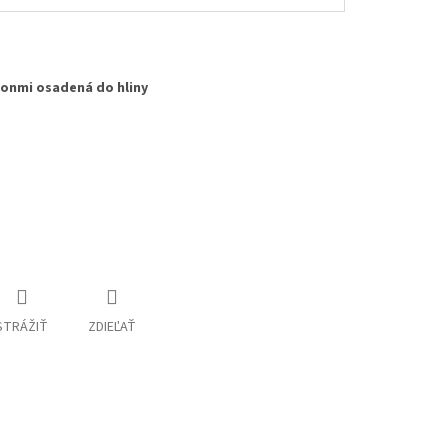
honmi osadená do hliny
STRÁŽIŤ
ZDIEĽAŤ