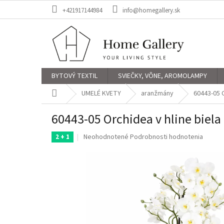
Prejsť
+421917144984
info@homegallery.sk
na
obsah
BYTOVÝ TEXTIL
SVIEČKY, VÔNE, AROMOLAMPY
Domov
UMELÉ KVETY
aranžmány
60443-05 O
60443-05 Orchidea v hline biel
Priemerné
Neohodnotené
Podrobnosti hodnotenia
2 + 1
hodnotenie
produktu
je
0,0
z
5
hviezdičiek.