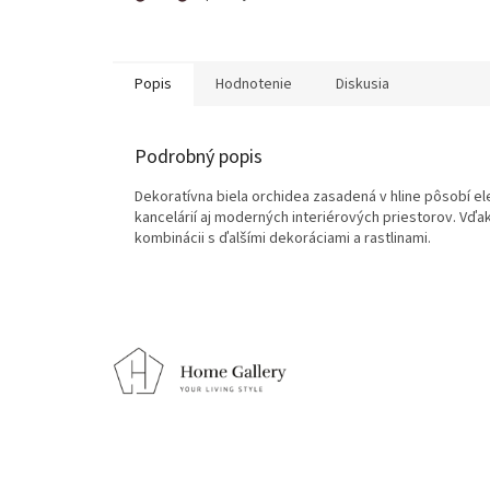
Popis
Hodnotenie
Diskusia
Podrobný popis
Dekoratívna biela orchidea zasadená v hline pôsobí e
kancelárií aj moderných interiérových priestorov. Vďa
kombinácii s ďalšími dekoráciami a rastlinami.
Z
á
p
ä
t
i
e