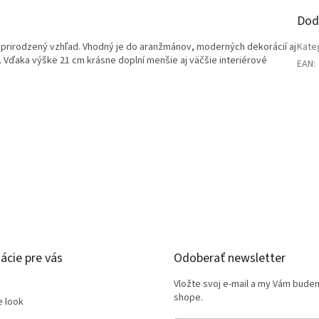
Dod
ý a prirodzený vzhľad. Vhodný je do aranžmánov, moderných dekorácií aj
Kate
i. Vďaka výške 21 cm krásne doplní menšie aj väčšie interiérové
EAN
:
ácie pre vás
Odoberať newsletter
Vložte svoj e-mail a my Vám bude
shope.
e look