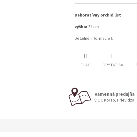
Dekoratívny orchid list
výška:
21 cm
Detailné informácie
TLAČ
OPÝTAŤ SA
Kamenná predajňa
v OC Korzo, Prievidza