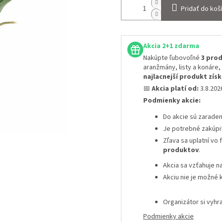
Pridať do koš
Akcia 2+1 zdarma
Nakúpte ľubovoľné
3 prod
aranžmány, listy a konáre,
najlacnejší produkt zí
📅
Akcia platí od:
3.8.20
Podmienky akcie:
Do akcie sú zarade
Je potrebné zakúpi
Zľava sa uplatní vo
produktov
.
Akcia sa vzťahuje n
Akciu nie je možné 
Organizátor si vyh
Podmienky akcie