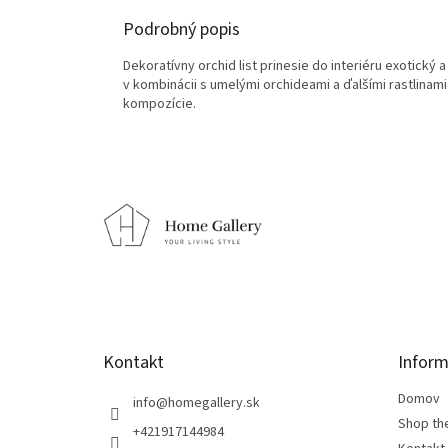
Podrobný popis
Dekoratívny orchid list prinesie do interiéru exotick
v kombinácii s umelými orchideami a ďalšími rastlinam
kompozície.
Z
á
p
ä
t
i
e
Kontakt
Inform
Domov
info
@
homegallery.sk
Shop th
+421917144984