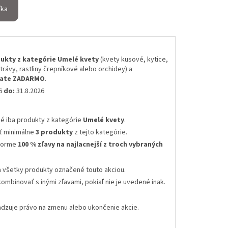
íka
ukty z kategórie Umelé kvety
(kvety kusové, kytice,
 trávy, rastliny črepníkové alebo orchidey) a
skate ZADARMO
.
26
do:
31.8.2026
né iba produkty z kategórie
Umelé kvety
.
ť minimálne
3 produkty
z tejto kategórie.
 forme
100 % zľavy na najlacnejší z troch vybraných
a všetky produkty označené touto akciou.
kombinovať s inými zľavami
, pokiaľ nie je uvedené inak.
radzuje právo na zmenu alebo ukončenie akcie
.