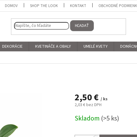
DOMOV
SHOP THE LOOK
KONTAKT
OBCHODNÉ PODMIEN
HĽADAŤ
DEKORÁCIE
KVETINÁČE A OBALY
UMELÉ KVETY
DOMÁCN
2,50 €
/ ks
2,03 € bez DPH
Jednotková
Skladom
(>5 ks)
cena: