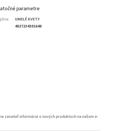
atočné parametre
gória
:
UMELÉ KVETY
4027234301648
me zasielať informácie o nových produktoch na našom e-