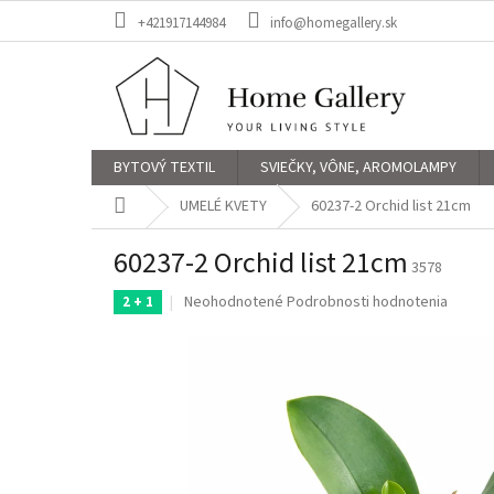
Prejsť
+421917144984
info@homegallery.sk
na
obsah
BYTOVÝ TEXTIL
SVIEČKY, VÔNE, AROMOLAMPY
Domov
UMELÉ KVETY
60237-2 Orchid list 21cm
60237-2 Orchid list 21cm
3578
Priemerné
Neohodnotené
Podrobnosti hodnotenia
2 + 1
hodnotenie
produktu
je
0,0
z
5
hviezdičiek.