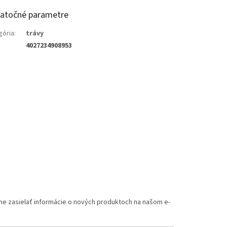
atočné parametre
gória
:
trávy
4027234908953
me zasielať informácie o nových produktoch na našom e-