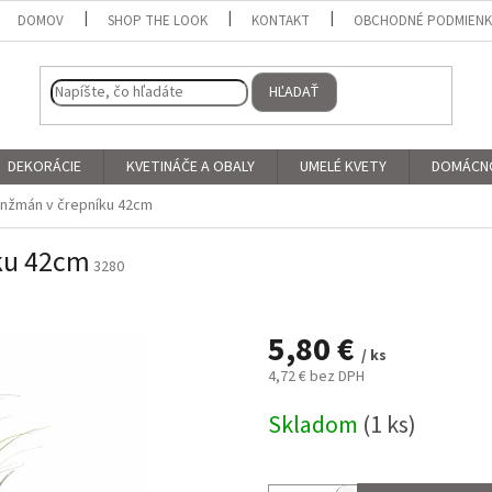
DOMOV
SHOP THE LOOK
KONTAKT
OBCHODNÉ PODMIEN
HĽADAŤ
DEKORÁCIE
KVETINÁČE A OBALY
UMELÉ KVETY
DOMÁCN
anžmán v črepníku 42cm
ku 42cm
3280
5,80 €
/ ks
4,72 € bez DPH
Jednotková
Skladom
(1 ks)
cena: