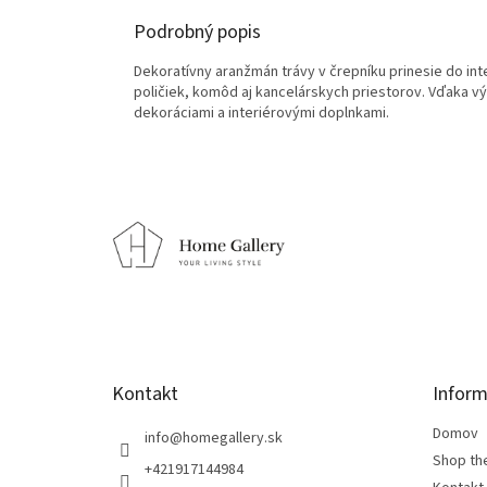
Podrobný popis
Dekoratívny aranžmán trávy v črepníku prinesie do int
poličiek, komôd aj kancelárskych priestorov. Vďaka vý
dekoráciami a interiérovými doplnkami.
Z
á
p
ä
t
i
e
Kontakt
Inform
Domov
info
@
homegallery.sk
Shop th
+421917144984