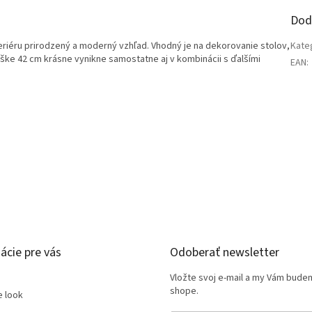
Dod
eriéru prirodzený a moderný vzhľad. Vhodný je na dekorovanie stolov,
Kate
ške 42 cm krásne vynikne samostatne aj v kombinácii s ďalšími
EAN
:
ácie pre vás
Odoberať newsletter
Vložte svoj e-mail a my Vám bude
shope.
e look