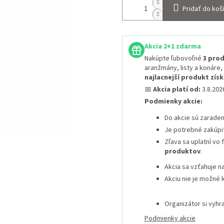
Pridať do koš
Akcia 2+1 zdarma
Nakúpte ľubovoľné
3 prod
aranžmány, listy a konáre,
najlacnejší produkt zí
📅
Akcia platí od:
3.8.20
Podmienky akcie:
Do akcie sú zarade
Je potrebné zakúpi
Zľava sa uplatní vo
produktov
.
Akcia sa vzťahuje n
Akciu nie je možné 
Organizátor si vyh
Podmienky akcie