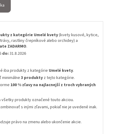
íka
ukty z kategórie Umelé kvety
(kvety kusové, kytice,
 trávy, rastliny črepníkové alebo orchidey) a
skate ZADARMO
.
26
do:
31.8.2026
né iba produkty z kategórie
Umelé kvety
.
ť minimálne
3 produkty
z tejto kategórie.
 forme
100 % zľavy na najlacnejší z troch vybraných
a všetky produkty označené touto akciou.
kombinovať s inými zľavami
, pokiaľ nie je uvedené inak.
radzuje právo na zmenu alebo ukončenie akcie
.