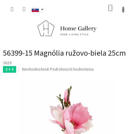
Prejsť
NÁKUP
na
obsah
KOŠÍK
56399-15 Magnólia ružovo-biela 25cm
3629
Priemerné
Neohodnotené
Podrobnosti hodnotenia
2 + 1
hodnotenie
produktu
je
0,0
z
5
hviezdičiek.