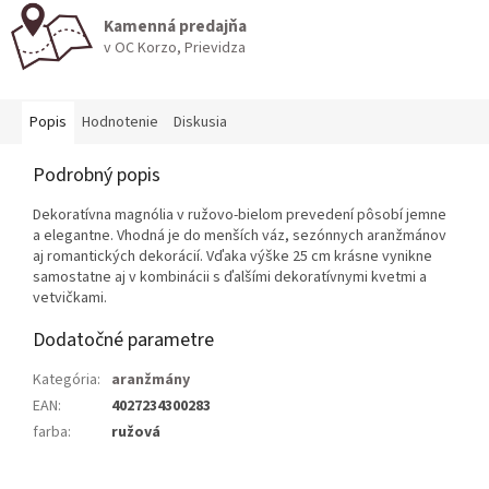
Kamenná predajňa
v OC Korzo, Prievidza
Popis
Hodnotenie
Diskusia
Podrobný popis
Dekoratívna magnólia v ružovo-bielom prevedení pôsobí jemne
a elegantne. Vhodná je do menších váz, sezónnych aranžmánov
aj romantických dekorácií. Vďaka výške 25 cm krásne vynikne
samostatne aj v kombinácii s ďalšími dekoratívnymi kvetmi a
vetvičkami.
Dodatočné parametre
Kategória
:
aranžmány
EAN
:
4027234300283
farba
:
ružová