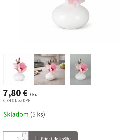
7,80 €
/ ks
6,34 € bez DPH
Jednotková
Skladom
(5 ks)
cena:
Pridať do košíka