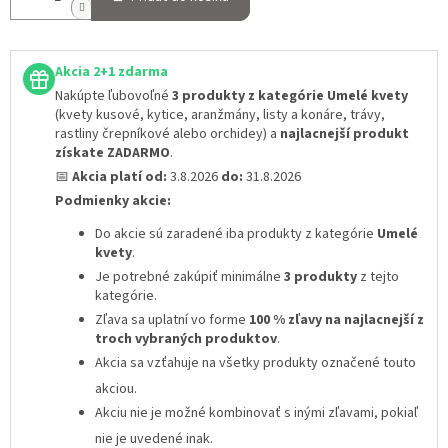
Akcia 2+1 zdarma
Nakúpte ľubovoľné
3 produkty z kategórie Umelé kvety
(kvety kusové, kytice, aranžmány, listy a konáre, trávy,
rastliny črepníkové alebo orchidey) a
najlacnejší produkt
získate ZADARMO
.
📅
Akcia platí od:
3.8.2026
do:
31.8.2026
Podmienky akcie:
Do akcie sú zaradené iba produkty z kategórie
Umelé
kvety
.
Je potrebné zakúpiť minimálne
3 produkty
z tejto
kategórie.
Zľava sa uplatní vo forme
100 % zľavy na najlacnejší z
troch vybraných produktov
.
Akcia sa vzťahuje na všetky produkty označené touto
akciou.
Akciu nie je možné kombinovať s inými zľavami
, pokiaľ
nie je uvedené inak.