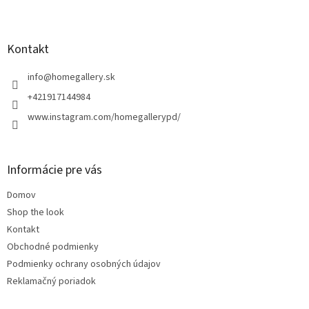
Z
á
p
ä
Kontakt
t
i
info
@
homegallery.sk
e
+421917144984
www.instagram.com/homegallerypd/
Informácie pre vás
Domov
Shop the look
Kontakt
Obchodné podmienky
Podmienky ochrany osobných údajov
Reklamačný poriadok