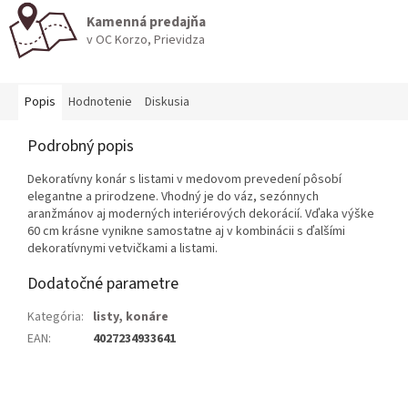
Kamenná predajňa
v OC Korzo, Prievidza
Popis
Hodnotenie
Diskusia
Podrobný popis
Dekoratívny konár s listami v medovom prevedení pôsobí
elegantne a prirodzene. Vhodný je do váz, sezónnych
aranžmánov aj moderných interiérových dekorácií. Vďaka výške
60 cm krásne vynikne samostatne aj v kombinácii s ďalšími
dekoratívnymi vetvičkami a listami.
Dodatočné parametre
Kategória
:
listy, konáre
EAN
:
4027234933641
Z