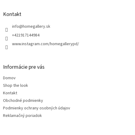
á
p
ä
Kontakt
t
i
info
@
homegallery.sk
e
+421917144984
www.instagram.com/homegallerypd/
Informácie pre vás
Domov
Shop the look
Kontakt
Obchodné podmienky
Podmienky ochrany osobných údajov
Reklamačný poriadok