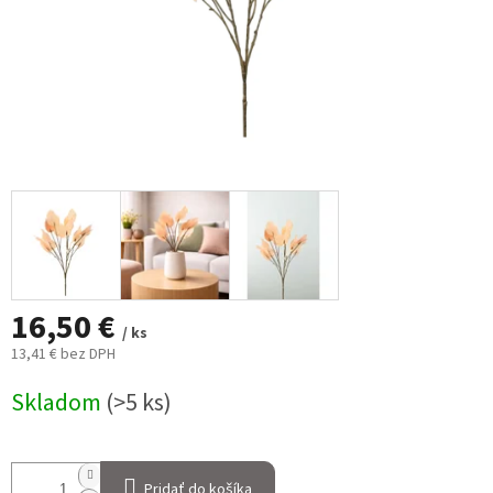
16,50 €
/ ks
13,41 € bez DPH
Jednotková
Skladom
(>5 ks)
cena:
Pridať do košíka