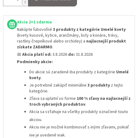
Akcia 2+1 zdarma
Nakúpte ľubovoľné
3 produkty z kategórie Umelé kvety
(kvety kusové, kytice, aranžmány, listy a konáre, trávy,
rastliny črepníkové alebo orchidey) a
najlacnejší produkt
získate ZADARMO
.
📅
Akcia platí od:
3.8.2026
do:
31.8.2026
Podmienky akcie:
Do akcie sú zaradené iba produkty z kategórie
Umelé
kvety
.
Je potrebné zakúpiť minimálne
3 produkty
z tejto
kategórie.
Zľava sa uplatní vo forme
100 % zľavy na najlacnejší z
troch vybraných produktov
.
Akcia sa vzťahuje na všetky produkty označené touto
akciou.
Akciu nie je možné kombinovať s inými zľavami
, pokiaľ
nie je uvedené inak.