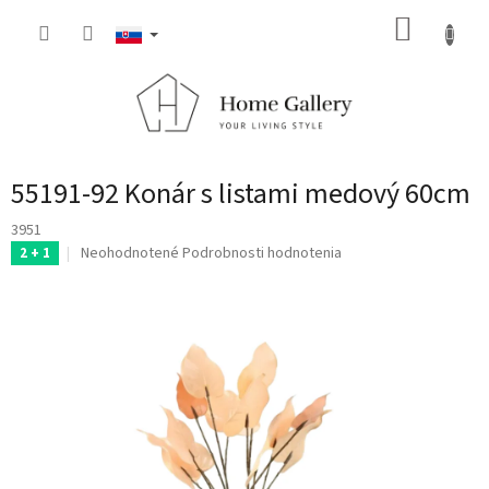
Prejsť
NÁKUP
na
obsah
KOŠÍK
55191-92 Konár s listami medový 60cm
3951
Priemerné
Neohodnotené
Podrobnosti hodnotenia
2 + 1
hodnotenie
produktu
je
0,0
z
5
hviezdičiek.