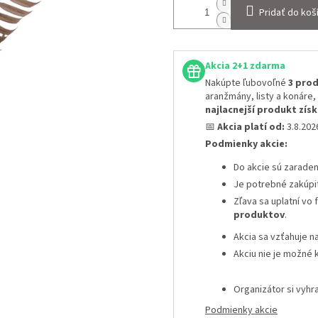
Pridať do koš
Akcia 2+1 zdarma
Nakúpte ľubovoľné
3 prod
aranžmány, listy a konáre,
najlacnejší produkt zí
📅
Akcia platí od:
3.8.20
Podmienky akcie:
Do akcie sú zarade
Je potrebné zakúpi
Zľava sa uplatní vo
produktov
.
Akcia sa vzťahuje n
Akciu nie je možné 
Organizátor si vyh
Podmienky akcie