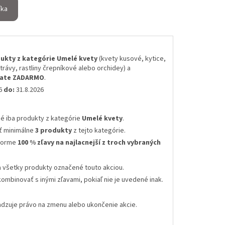
íka
ukty z kategórie Umelé kvety
(kvety kusové, kytice,
 trávy, rastliny črepníkové alebo orchidey) a
skate ZADARMO
.
26
do:
31.8.2026
né iba produkty z kategórie
Umelé kvety
.
ť minimálne
3 produkty
z tejto kategórie.
 forme
100 % zľavy na najlacnejší z troch vybraných
a všetky produkty označené touto akciou.
kombinovať s inými zľavami
, pokiaľ nie je uvedené inak.
radzuje právo na zmenu alebo ukončenie akcie
.