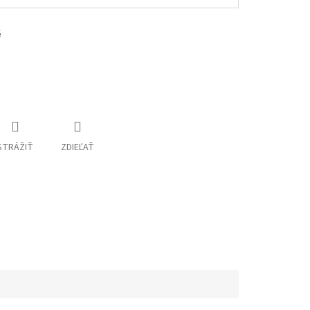
é
STRÁŽIŤ
ZDIEĽAŤ