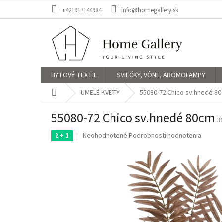
Prejsť
+421917144984
info@homegallery.sk
na
obsah
BYTOVÝ TEXTIL
SVIEČKY, VÔNE, AROMOLAMPY
Domov
UMELÉ KVETY
55080-72 Chico sv.hnedé 8
55080-72 Chico sv.hnedé 80cm
3
Priemerné
Neohodnotené
Podrobnosti hodnotenia
2 + 1
hodnotenie
produktu
je
0,0
z
5
hviezdičiek.