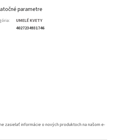
atočné parametre
gória
:
UMELÉ KVETY
4027234931746
me zasielať informácie o nových produktoch na našom e-