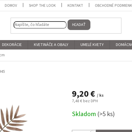
DOMOV
SHOP THE LOOK
KONTAKT
OBCHODNÉ PODMIEN
HĽADAŤ
DEKORÁCIE
KVETINÁČE A OBALY
UMELÉ KVETY
DOMÁCN
0cm
945
9,20 €
/ ks
7,48 € bez DPH
Jednotková
Skladom
(>5 ks)
cena: