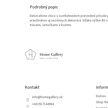
Podrobný popis
Dekoratívne chico v svetlohnedom prevedení pôsobí 
aranžmánov aj sezónnych dekorácií. Vďaka výške 80 cm
trávami, vetvičkami a kvetmi.
Z
á
p
ä
t
i
e
Kontakt
Inform
Domov
info
@
homegallery.sk
Shop th
+421917144984