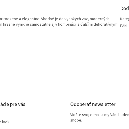
Dod
prirodzene a elegantne. Vhodné je do vysokých váz, moderných
Kate
 krásne vynikne samostatne aj v kombinácii s ďalšími dekoratívnymi
EAN
:
ácie pre vás
Odoberať newsletter
Vložte svoj e-mail a my Vám bude
shope.
e look