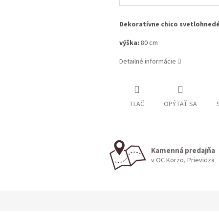
Dekoratívne chico svetlohned
výška:
80 cm
Detailné informácie
TLAČ
OPÝTAŤ SA
Kamenná predajňa
v OC Korzo, Prievidza