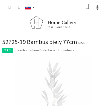
Prejsť
NÁKUP
na
obsah
KOŠÍK
52725-19 Bambus biely 77cm
6256
Priemerné
Neohodnotené
Podrobnosti hodnotenia
2 + 1
hodnotenie
produktu
je
0,0
z
5
hviezdičiek.