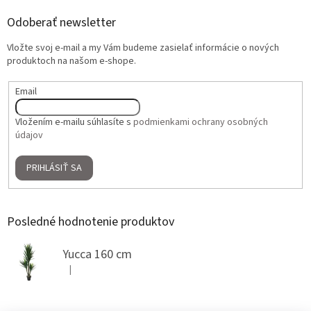
Odoberať newsletter
Vložte svoj e-mail a my Vám budeme zasielať informácie o nových
produktoch na našom e-shope.
Email
Vložením e-mailu súhlasíte s
podmienkami ochrany osobných
údajov
PRIHLÁSIŤ SA
Posledné hodnotenie produktov
Yucca 160 cm
|
Hodnotenie produktu je 5 z 5 hviezdičiek.