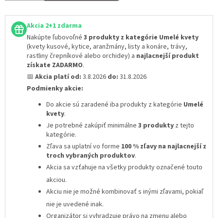
Akcia 2+1 zdarma
Nakúpte ľubovoľné
3 produkty z kategórie Umelé kvety
(kvety kusové, kytice, aranžmány, listy a konáre, trávy,
rastliny črepníkové alebo orchidey) a
najlacnejší produkt
získate ZADARMO
.
📅
Akcia platí od:
3.8.2026
do:
31.8.2026
Podmienky akcie:
Do akcie sú zaradené iba produkty z kategórie
Umelé
kvety
.
Je potrebné zakúpiť minimálne
3 produkty
z tejto
kategórie.
Zľava sa uplatní vo forme
100 % zľavy na najlacnejší z
troch vybraných produktov
.
Akcia sa vzťahuje na všetky produkty označené touto
akciou.
Akciu nie je možné kombinovať s inými zľavami
, pokiaľ
nie je uvedené inak.
Organizátor si vyhradzuje právo na zmenu alebo