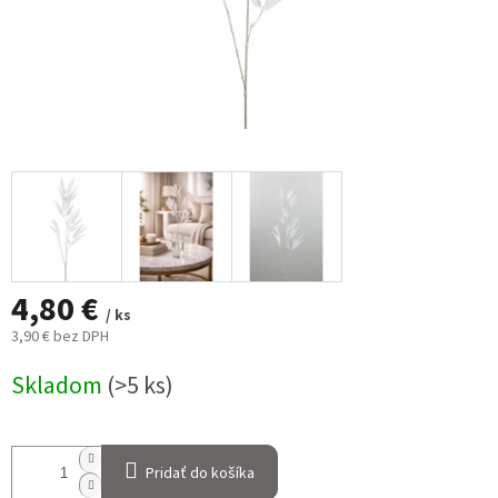
4,80 €
/ ks
3,90 € bez DPH
Jednotková
Skladom
(>5 ks)
cena:
Pridať do košíka