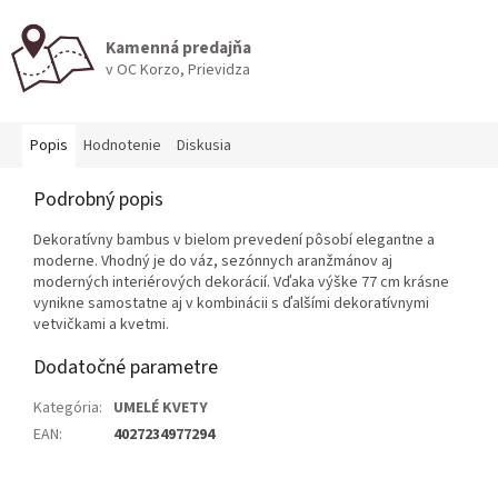
Kamenná predajňa
v OC Korzo, Prievidza
Popis
Hodnotenie
Diskusia
Podrobný popis
Dekoratívny bambus v bielom prevedení pôsobí elegantne a
moderne. Vhodný je do váz, sezónnych aranžmánov aj
moderných interiérových dekorácií. Vďaka výške 77 cm krásne
vynikne samostatne aj v kombinácii s ďalšími dekoratívnymi
vetvičkami a kvetmi.
Dodatočné parametre
Kategória
:
UMELÉ KVETY
EAN
:
4027234977294