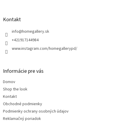
Z
á
p
ä
Kontakt
t
i
info
@
homegallery.sk
e
+421917144984
www.instagram.com/homegallerypd/
Informácie pre vás
Domov
Shop the look
Kontakt
Obchodné podmienky
Podmienky ochrany osobných údajov
Reklamačný poriadok