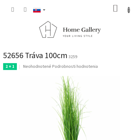
Prejsť
NÁKUP
na
obsah
KOŠÍK
52656 Tráva 100cm
3259
Priemerné
Neohodnotené
Podrobnosti hodnotenia
2 + 1
hodnotenie
produktu
je
0,0
z
5
hviezdičiek.