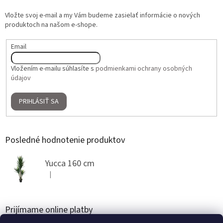
Vložte svoj e-mail a my Vám budeme zasielať informácie o nových
produktoch na našom e-shope.
Email
Vložením e-mailu súhlasíte s
podmienkami ochrany osobných
údajov
PRIHLÁSIŤ SA
Posledné hodnotenie produktov
Yucca 160 cm
|
Hodnotenie produktu je 5 z 5 hviezdičiek.
Prijímame online platby