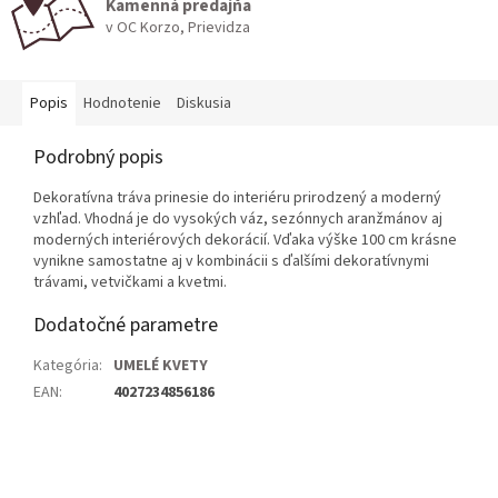
Kamenná predajňa
v OC Korzo, Prievidza
Popis
Hodnotenie
Diskusia
Podrobný popis
Dekoratívna tráva prinesie do interiéru prirodzený a moderný
vzhľad. Vhodná je do vysokých váz, sezónnych aranžmánov aj
moderných interiérových dekorácií. Vďaka výške 100 cm krásne
vynikne samostatne aj v kombinácii s ďalšími dekoratívnymi
trávami, vetvičkami a kvetmi.
Dodatočné parametre
Kategória
:
UMELÉ KVETY
EAN
:
4027234856186
Z
á