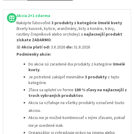
Akcia 2+1 zdarma
Nakúpte ľubovoľné
3 produkty z kategórie Umelé kvety
(kvety kusové, kytice, aranžmány, listy a konáre, trávy,
rastliny črepníkové alebo orchidey) a
najlacnejší produkt
získate ZADARMO
.
📅
Akcia platí od:
3.8.2026
do:
31.8.2026
Podmienky akcie:
Do akcie sú zaradené iba produkty z kategórie
Umelé
kvety
.
Je potrebné zakúpiť minimálne
3 produkty
z tejto
kategórie.
Zľava sa uplatní vo forme
100 % zľavy na najlacnejší z
troch vybraných produktov
.
Akcia sa vzťahuje na všetky produkty označené touto
akciou.
Akciu nie je možné kombinovať s inými zľavami
, pokiaľ
nie je uvedené inak.
Organizátor si vyhradzuje právo na zmenu alebo