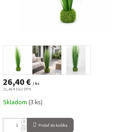
26,40 €
/ ks
21,46 € bez DPH
Jednotková
Skladom
(3 ks)
cena:
Pridať do košíka