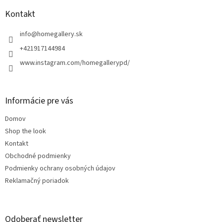
p
ä
Kontakt
t
i
info
@
homegallery.sk
e
+421917144984
www.instagram.com/homegallerypd/
Informácie pre vás
Domov
Shop the look
Kontakt
Obchodné podmienky
Podmienky ochrany osobných údajov
Reklamačný poriadok
Odoberať newsletter