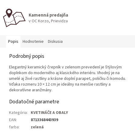
Kamenná predajňa
v OC Korzo, Prievidza
Popis
Hodnotenie
Diskusia
Podrobný popis
Elegantný keramický črepník v zelenom prevedení je štýlovým
doplnkom do moderného aj klasického interiéru. Vhodný je na
umelé aj živé rastliny a krásne doplní parapet, poličku či komodu.
Vďaka rozmeru 10 × 12 cm je ideálny na menšie rastliny a
dekoratívne aranžmány.
Dodatočné parametre
Kategória
:
KVETINÁČE A OBALY
EAN
:
8713368443939
farba
:
zelená