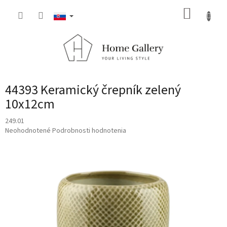
Prejsť
NÁKUP
na
obsah
KOŠÍK
44393 Keramický črepník zelený
10x12cm
249.01
Priemerné
Neohodnotené
Podrobnosti hodnotenia
hodnotenie
produktu
je
0,0
z
5
hviezdičiek.