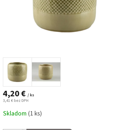
4,20 €
/ ks
3,41 € bez DPH
Jednotková
Skladom
(1 ks)
cena: