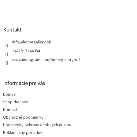
Z
á
p
ä
Kontakt
t
i
info
@
homegallery.sk
e
+421917144984
www.instagram.com/homegallerypd/
Informácie pre vás
Domov
Shop the look
Kontakt
Obchodné podmienky
Podmienky ochrany osobných údajov
Reklamačný poriadok