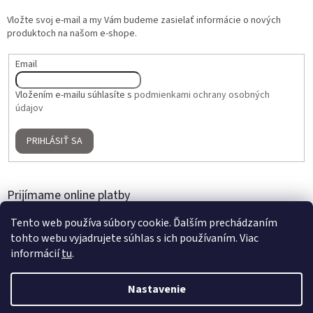
Vložte svoj e-mail a my Vám budeme zasielať informácie o nových
produktoch na našom e-shope.
Email
Vložením e-mailu súhlasíte s
podmienkami ochrany osobných
údajov
PRIHLÁSIŤ SA
Prijímame online platby
Tento web používa súbory cookie. Ďalším prechádzaním
tohto webu vyjadrujete súhlas s ich používaním. Viac
informácií
tu
.
Nastavenie
Vytvoril Shoptet