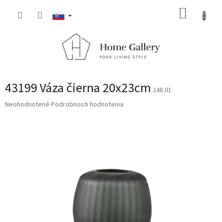
Prejsť
NÁKUP
na
obsah
KOŠÍK
43199 Váza čierna 20x23cm
248.01
Priemerné
Neohodnotené
Podrobnosti hodnotenia
hodnotenie
produktu
je
0,0
z
5
hviezdičiek.