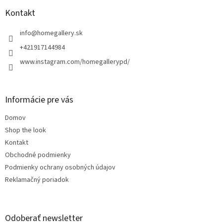
p
ä
Kontakt
t
i
info
@
homegallery.sk
e
+421917144984
www.instagram.com/homegallerypd/
Informácie pre vás
Domov
Shop the look
Kontakt
Obchodné podmienky
Podmienky ochrany osobných údajov
Reklamačný poriadok
Odoberať newsletter