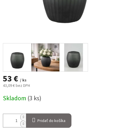
53 €
/ ks
43,09 € bez DPH
Jednotková
Skladom
(3 ks)
cena:
Pridať do košíka