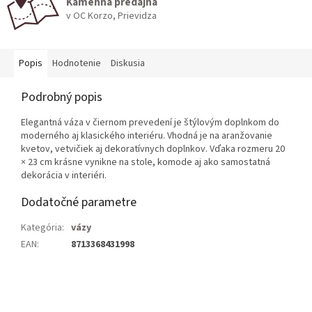
Kamenná predajňa
v OC Korzo, Prievidza
Popis
Hodnotenie
Diskusia
Podrobný popis
Elegantná váza v čiernom prevedení je štýlovým doplnkom do
moderného aj klasického interiéru. Vhodná je na aranžovanie
kvetov, vetvičiek aj dekoratívnych doplnkov. Vďaka rozmeru 20
× 23 cm krásne vynikne na stole, komode aj ako samostatná
dekorácia v interiéri.
Dodatočné parametre
Kategória
:
vázy
EAN
:
8713368431998
Z
á