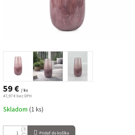
59 €
/ ks
47,97 € bez DPH
Jednotková
Skladom
(1 ks)
cena:
Pridať do košíka