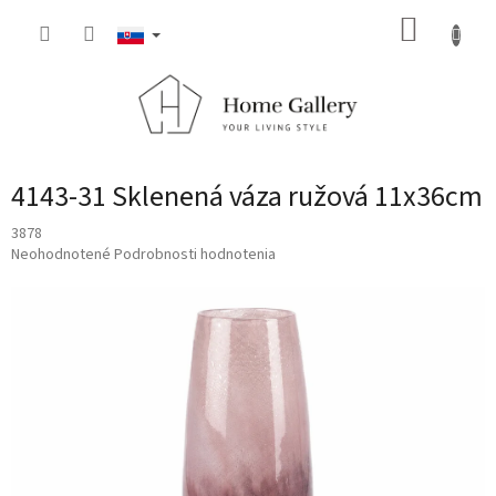
Prejsť
NÁKUP
na
obsah
KOŠÍK
4143-31 Sklenená váza ružová 11x36cm
3878
Priemerné
Neohodnotené
Podrobnosti hodnotenia
hodnotenie
produktu
je
0,0
z
5
hviezdičiek.