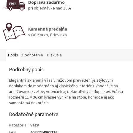
Doprava zadarmo
pri objednávke nad 100€
Kamenná predajňa
v OC Korzo, Prievidza
Popis
Hodnotenie
Diskusia
Podrobný popis
Elegantná sklenená váza v ružovom prevedení je štýlovým
doplnkom do moderného aj klasického interiéru. Vhodná je na
aranžovanie kvetov, vetvičiek aj dekoratívnych doplnkov. Vďaka
rozmeru 11 × 36 cm krásne vynikne na stole, komode aj ako
samostatná dekorácia.
Dodatočné parametre
Kategória
:
vázy
EAN
:
4027234961316