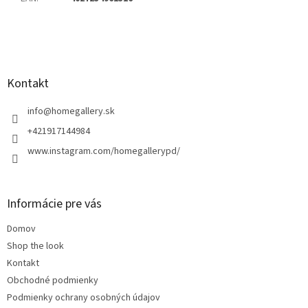
Z
á
p
ä
Kontakt
t
i
info
@
homegallery.sk
e
+421917144984
www.instagram.com/homegallerypd/
Informácie pre vás
Domov
Shop the look
Kontakt
Obchodné podmienky
Podmienky ochrany osobných údajov