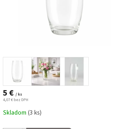
5 €
/ ks
4,07 € bez DPH
Jednotková
Skladom
(3 ks)
cena: