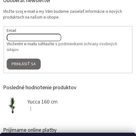
Odoberať newsletter
Vložte svoj e-mail a my Vám budeme zasielať informácie o nových
produktoch na našom e-shope.
Email
Vložením e-mailu súhlasíte s
podmienkami ochrany osobných
údajov
PRIHLÁSIŤ SA
Posledné hodnotenie produktov
Yucca 160 cm
|
Hodnotenie produktu je 5 z 5 hviezdičiek.
Prijímame online platby