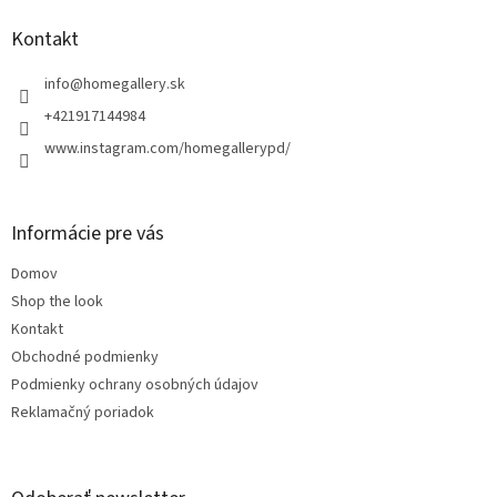
p
ä
Kontakt
t
i
info
@
homegallery.sk
e
+421917144984
www.instagram.com/homegallerypd/
Informácie pre vás
Domov
Shop the look
Kontakt
Obchodné podmienky
Podmienky ochrany osobných údajov
Reklamačný poriadok