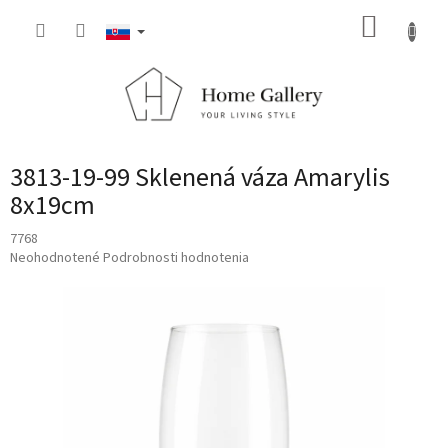
Prejsť
NÁKUP
na
obsah
KOŠÍK
3813-19-99 Sklenená váza Amarylis
8x19cm
7768
Priemerné
Neohodnotené
Podrobnosti hodnotenia
hodnotenie
produktu
je
0,0
z
5
hviezdičiek.