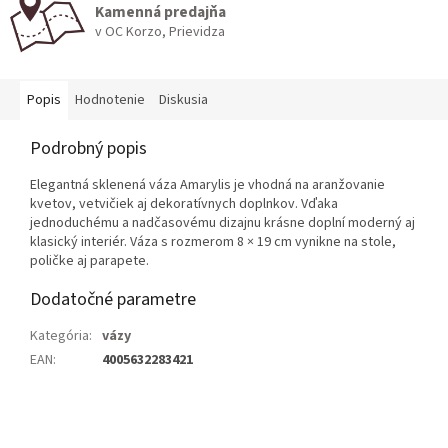
Kamenná predajňa
v OC Korzo, Prievidza
Popis
Hodnotenie
Diskusia
Podrobný popis
Elegantná sklenená váza Amarylis je vhodná na aranžovanie
kvetov, vetvičiek aj dekoratívnych doplnkov. Vďaka
jednoduchému a nadčasovému dizajnu krásne doplní moderný aj
klasický interiér. Váza s rozmerom 8 × 19 cm vynikne na stole,
poličke aj parapete.
Dodatočné parametre
Kategória
:
vázy
EAN
:
4005632283421
Z
á