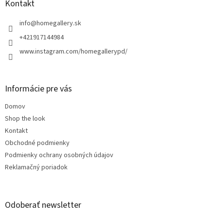
ä
Kontakt
t
i
info
@
homegallery.sk
e
+421917144984
www.instagram.com/homegallerypd/
Informácie pre vás
Domov
Shop the look
Kontakt
Obchodné podmienky
Podmienky ochrany osobných údajov
Reklamačný poriadok
Odoberať newsletter