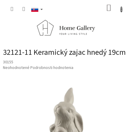
Prejsť
NÁKUP
na
obsah
KOŠÍK
32121-11 Keramický zajac hnedý 19cm
30155
Priemerné
Neohodnotené
Podrobnosti hodnotenia
hodnotenie
produktu
je
0,0
z
5
hviezdičiek.