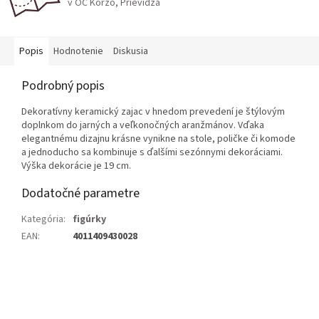
v OC Korzo, Prievidza
Popis
Hodnotenie
Diskusia
Podrobný popis
Dekoratívny keramický zajac v hnedom prevedení je štýlovým
doplnkom do jarných a veľkonočných aranžmánov. Vďaka
elegantnému dizajnu krásne vynikne na stole, poličke či komode
a jednoducho sa kombinuje s ďalšími sezónnymi dekoráciami.
Výška dekorácie je 19 cm.
Dodatočné parametre
Kategória
:
figúrky
EAN
:
4011409430028
Z
á
p