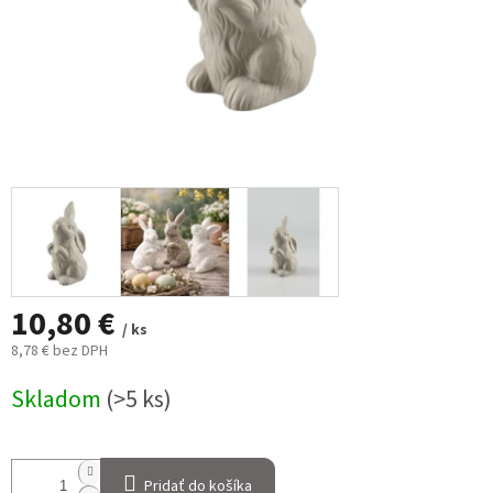
10,80 €
/ ks
8,78 € bez DPH
Jednotková
Skladom
(>5 ks)
cena:
Pridať do košíka