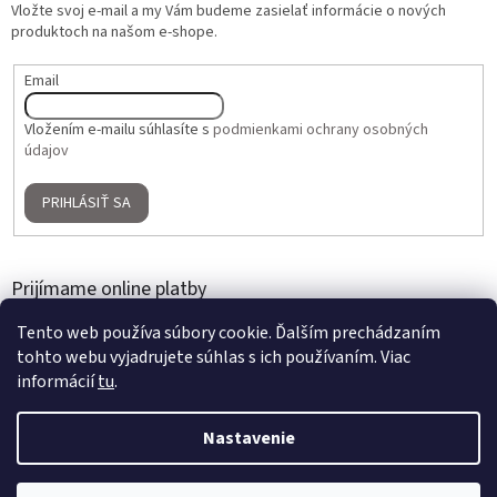
Vložte svoj e-mail a my Vám budeme zasielať informácie o nových
produktoch na našom e-shope.
Email
Vložením e-mailu súhlasíte s
podmienkami ochrany osobných
údajov
PRIHLÁSIŤ SA
Prijímame online platby
Tento web používa súbory cookie. Ďalším prechádzaním
tohto webu vyjadrujete súhlas s ich používaním. Viac
informácií
tu
.
Nastavenie
Vytvoril Shoptet